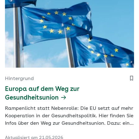
Hintergrund
Europa auf dem Weg zur
Gesundheitsunion
Rampenlicht statt Nebenrolle: Die EU setzt auf mehr
Kooperation in der Gesundheitspolitik. Hier finden Sie
Infos über den Weg zur Gesundheitsunion. Dazu: ein
Blick in die Geschichte der EU, auf ihre Institutionen
Aktualisiert am 21.05.2026
und die Gesundheitssysteme in den Mitgliedstaaten.