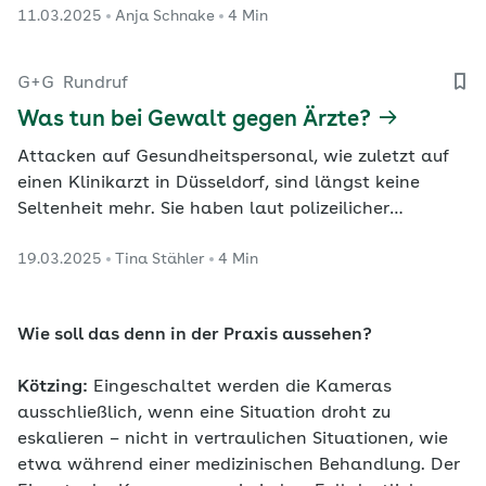
11.03.2025
Anja Schnake
4 Min
Klinikum Leverkusen entwickelt.
G+G
Rundruf
Was tun bei Gewalt gegen Ärzte?
Attacken auf Gesundheitspersonal, wie zuletzt auf
einen Klinikarzt in Düsseldorf, sind längst keine
Seltenheit mehr. Sie haben laut polizeilicher
Kriminalstatistik seit 2019 massiv zugenommen. Sind
19.03.2025
Tina Stähler
4 Min
strengere Regeln vonnöten?
Wie soll das denn in der Praxis aussehen?
Kötzing:
Eingeschaltet werden die Kameras
ausschließlich, wenn eine Situation droht zu
eskalieren – nicht in vertraulichen Situationen, wie
etwa während einer medizinischen Behandlung. Der