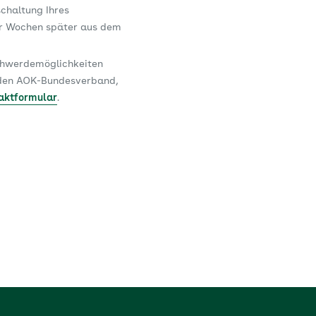
schaltung Ihres
er Wochen später aus dem
schwerdemöglichkeiten
n den AOK-Bundesverband,
aktformular
.