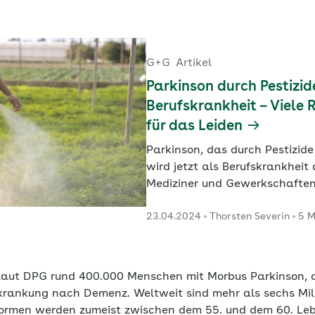
G+G
Artikel
Parkinson durch Pestizid
Berufskrankheit – Viele 
für das Leiden
Parkinson, das durch Pestizide
wird jetzt als Berufskrankheit
Mediziner und Gewerkschafte
Schritt. Insgesamt gibt es viel
23.04.2024
Thorsten Severin
5 M
das neurodegenerative Leiden,
präventiv ansetzen lässt.
laut DPG rund 400.000 Menschen mit Morbus Parkinson, 
krankung nach Demenz. Weltweit sind mehr als sechs Mi
Formen werden zumeist zwischen dem 55. und dem 60. Lebe