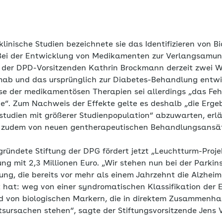
 klinische Studien bezeichnete sie das Identifizieren von B
 Bei der Entwicklung von Medikamenten zur Verlangsamun
der DPD-Vorsitzenden Kathrin Brockmann derzeit zwei Wi
mab und das ursprünglich zur Diabetes-Behandlung entwic
se der medikamentösen Therapien sei allerdings „das Feh
e“. Zum Nachweis der Effekte gelte es deshalb „die Erge
tstudien mit größerer Studienpopulation“ abzuwarten, erlä
 zudem von neuen gentherapeutischen Behandlungsansä
gründete Stiftung der DPG fördert jetzt „Leuchtturm-Proj
ng mit 2,3 Millionen Euro. „Wir stehen nun bei der Parki
ung, die bereits vor mehr als einem Jahrzehnt die Alzhei
t hat: weg von einer syndromatischen Klassifikation der 
d von biologischen Markern, die in direktem Zusammenha
sursachen stehen“, sagte der Stiftungsvorsitzende Jens