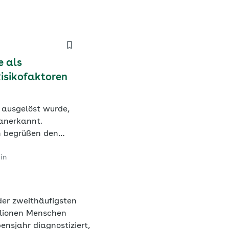
e als
Risikofaktoren
 ausgelöst wurde,
 anerkannt.
n begrüßen den
e Risikofaktoren für
in
 bei denen sich
der zweithäufigsten
llionen Menschen
nsjahr diagnostiziert,