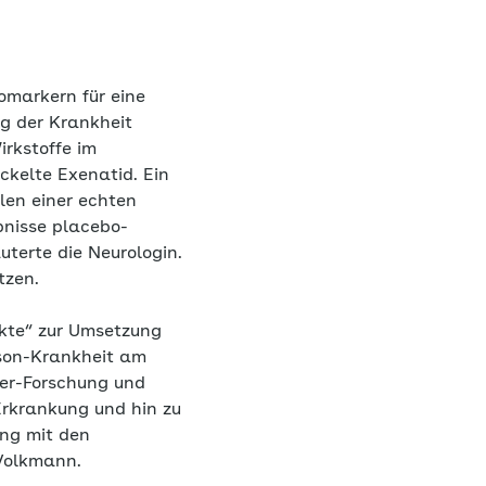
iomarkern für eine
g der Krankheit
rkstoffe im
kelte Exenatid. Ein
len einer echten
bnisse placebo-
uterte die Neurologin.
tzen.
ekte“ zur Umsetzung
nson-Krankheit am
mer-Forschung und
Erkrankung und hin zu
ng mit den
 Volkmann.