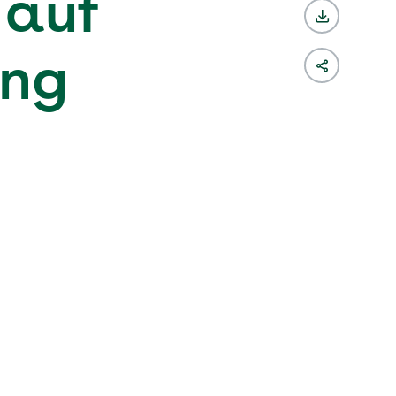
 auf
ung