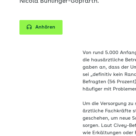
Nicola Buhlinger-Göpfarth.
Anhören
Von rund 5.000 Anfang
die hausärztliche Bet
gaben an, dass der Um
sei „definitiv kein Ra
Befragten (56 Prozent)
häufiger mit Problemen
Um die Versorgung zu s
ärztliche Fachkräfte 
geschehen, um neue Sc
sorgen. Laut Civey-Bef
wie Erkältungen oder 