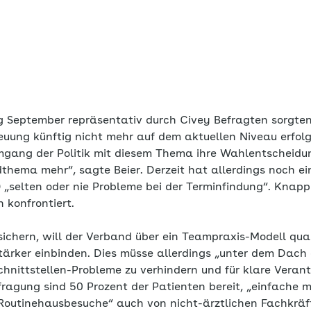
 September repräsentativ durch Civey Befragten sorgten
reuung künftig nicht mehr auf dem aktuellen Niveau erfol
gang der Politik mit diesem Thema ihre Wahlentscheidun
ndthema mehr“, sagte Beier. Derzeit hat allerdings noch e
 „selten oder nie Probleme bei der Terminfindung“. Knapp e
 konfrontiert.
ichern, will der Verband über ein Teampraxis-Modell qualif
stärker einbinden. Dies müsse allerdings „unter dem Dach
hnittstellen-Probleme zu verhindern und für klare Verant
ragung sind 50 Prozent der Patienten bereit, „einfache m
Routinehausbesuche“ auch von nicht-ärztlichen Fachkräf