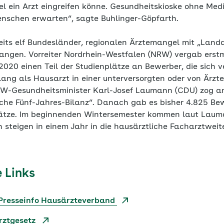
l ein Arzt eingreifen könne. Gesundheitskioske ohne Medi
enschen erwarten“, sagte Buhlinger-Göpfarth.
eits elf Bundesländer, regionalen Ärztemangel mit „Land
angen. Vorreiter Nordrhein-Westfalen (NRW) vergab erst
020 einen Teil der Studienplätze an Bewerber, die sich v
lang als Hausarzt in einer unterversorgten oder von Ärz
NRW-Gesundheitsminister Karl-Josef Laumann (CDU) zog 
iche Fünf-Jahres-Bilanz“. Danach gab es bisher 4.825 Be
lätze. Im beginnenden Wintersemester kommen laut Lauma
 steigen in einem Jahr in die hausärztliche Facharztweit
 Links
Presseinfo Hausärzteverband
rztgesetz