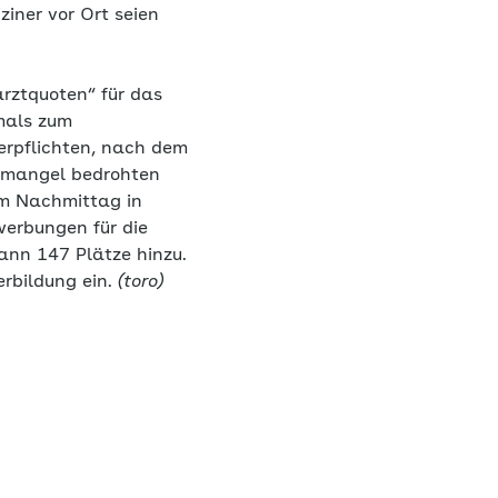
ziner vor Ort seien
arztquoten“ für das
mals zum
erpflichten, nach dem
temangel bedrohten
am Nachmittag in
werbungen für die
nn 147 Plätze hinzu.
erbildung ein.
(toro)