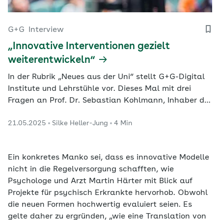
G+G
Interview
„Innovative Interventionen gezielt
weiterentwickeln“
In der Rubrik „Neues aus der Uni“ stellt G+G-Digital
Institute und Lehrstühle vor. Dieses Mal mit drei
Fragen an Prof. Dr. Sebastian Kohlmann, Inhaber der
Professur für Psychosomatische
21.05.2025
Silke Heller-Jung
4 Min
Versorgungsforschung am Universitätsklinikum
Heidelberg.
Ein konkretes Manko sei, dass es innovative Modelle
nicht in die Regelversorgung schafften, wie
Psychologe und Arzt Martin Härter mit Blick auf
Projekte für psychisch Erkrankte hervorhob. Obwohl
die neuen Formen hochwertig evaluiert seien. Es
gelte daher zu ergründen, „wie eine Translation von