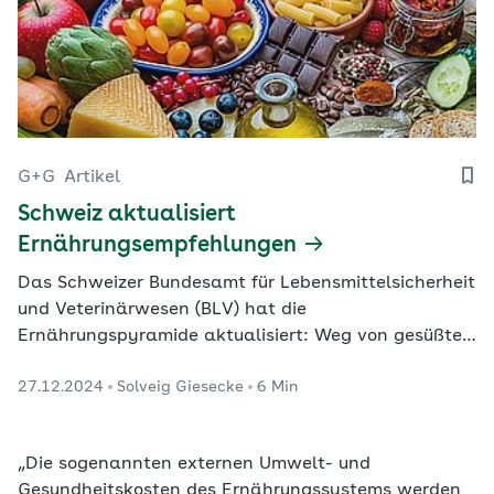
G+G
Artikel
Schweiz aktualisiert
Ernährungsempfehlungen
Das Schweizer Bundesamt für Lebensmittelsicherheit
und Veterinärwesen (BLV) hat die
Ernährungspyramide aktualisiert: Weg von gesüßten
Produkten, wenig Fleischerzeugnisse und Fisch, dafür
27.12.2024
Solveig Giesecke
6 Min
frisches, regionales Gemüse und Obst.
Nachhaltigkeitsaspekte werden berücksichtigt.
„Die sogenannten externen Umwelt- und
Gesundheitskosten des Ernährungssystems werden