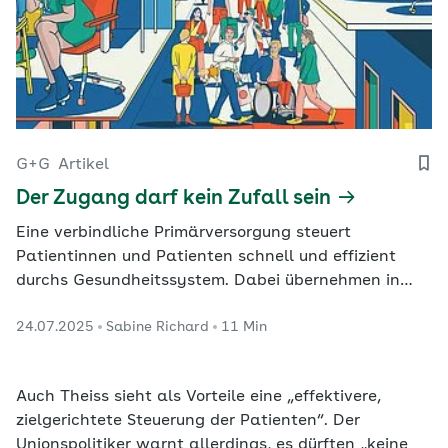
G+G
Artikel
Der Zugang darf kein Zufall sein
Eine verbindliche Primärversorgung steuert
Patientinnen und Patienten schnell und effizient
durchs Gesundheitssystem. Dabei übernehmen in
breit aufgestellten Praxisteams verschiedene
24.07.2025
Sabine Richard
11 Min
Gesundheitsberufe ihren Teil des
Aufgabenspektrums.
Auch Theiss sieht als Vorteile eine „effektivere,
zielgerichtete Steuerung der Patienten“. Der
Unionspolitiker warnt allerdings, es dürften „keine