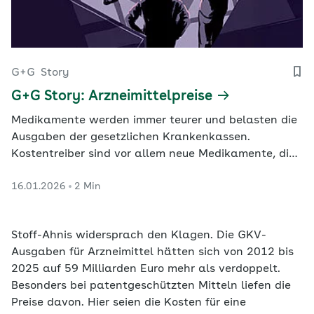
G+G
Story
G+G Story: Arzneimittelpreise
Medikamente werden immer teurer und belasten die
Ausgaben der gesetzlichen Krankenkassen.
Kostentreiber sind vor allem neue Medikamente, die
nicht an feste Preisvorgaben gebunden sind. Welche
16.01.2026
2 Min
Hürden die Arzneimittelbepreisung überwinden muss
und welche konkreten Vorschläge es gibt, zeigt
unsere neue G+G Story.
Stoff-Ahnis widersprach den Klagen. Die GKV-
Ausgaben für Arzneimittel hätten sich von 2012 bis
2025 auf 59 Milliarden Euro mehr als verdoppelt.
Besonders bei patentgeschützten Mitteln liefen die
Preise davon. Hier seien die Kosten für eine