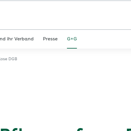
nd ihr Verband
Presse
G+G
lose DGB