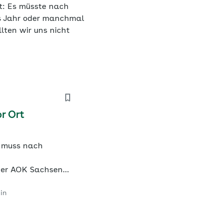
ßt: Es müsste nach
s Jahr oder manchmal
lten wir uns nicht
r Ort
g muss nach
der AOK Sachsen-
ielen Stellen
in