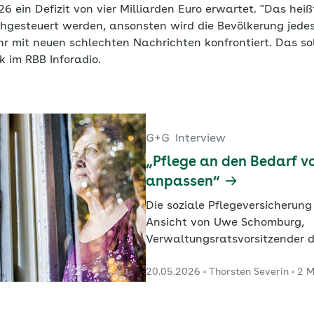
6 ein Defizit von vier Milliarden Euro erwartet. "Das hei
gesteuert werden, ansonsten wird die Bevölkerung jede
r mit neuen schlechten Nachrichten konfrontiert. Das sol
 im RBB Inforadio.
G+G
Interview
„Pflege an den Bedarf vo
anpassen“
Die soziale Pflegeversicherun
Ansicht von Uwe Schomburg,
Verwaltungsratsvorsitzender 
Anhalt (Arbeitgeberseite), an v
20.05.2026
Thorsten Severin
2 M
saniert werden.