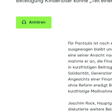
Beteiligung Kinderloser könne „Teil ein
Anhören
Für Pantazis ist nach
ausgewogen bleibt und
eine seiner Ansicht n
mahnte er an, die Fina
in kurzfristigen Beitr
Solidarität, Generatio
Angesichts einer Fina
ohne Reform erwägt B
kurzfristige Maßnahme
Joachim Rock, Hauptge
diskutierte weitere Be