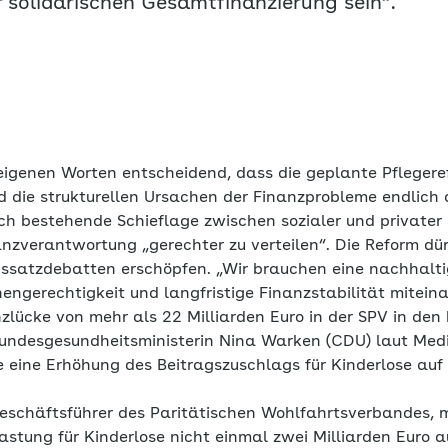
er solidarischen Gesamtfinanzierung sein“.
 eigenen Worten entscheidend, dass die geplante Pfleger
 die strukturellen Ursachen der Finanzprobleme endlich a
ach bestehende Schieflage zwischen sozialer und privater
nzverantwortung „gerechter zu verteilen“. Die Reform dür
agssatzdebatten erschöpfen. „Wir brauchen eine nachhalti
nengerechtigkeit und langfristige Finanzstabilität mitein
nzlücke von mehr als 22 Milliarden Euro in der SPV in d
undesgesundheitsministerin Nina Warken (CDU) laut Medi
 eine Erhöhung des Beitragszuschlags für Kinderlose auf 
schäftsführer des Paritätischen Wohlfahrtsverbandes, m
lastung für Kinderlose nicht einmal zwei Milliarden Euro