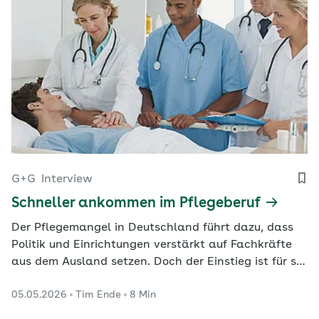
G+G
Interview
Schneller ankommen im Pflegeberuf
Der Pflegemangel in Deutschland führt dazu, dass
Politik und Einrichtungen verstärkt auf Fachkräfte
aus dem Ausland setzen. Doch der Einstieg ist für sie
oft mit hohen Hürden verbunden – insbesondere die
05.05.2026
Tim Ende
8 Min
Gleichwertigkeitsprüfung der Abschlüsse gilt als
langwierig. In München bündelt das