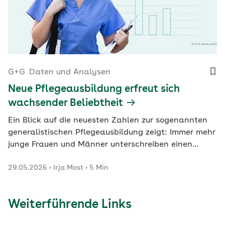
G+G
Daten und Analysen
Neue Pflegeausbildung erfreut sich
wachsender Beliebtheit
Ein Blick auf die neuesten Zahlen zur sogenannten
generalistischen Pflegeausbildung zeigt: Immer mehr
junge Frauen und Männer unterschreiben einen
Vertrag, um Pflegefachperson zu werden. Die
29.05.2026
Irja Most
5 Min
Verdienstmöglichkeiten sind überdurchschnittlich
gut.
Weiterführende Links