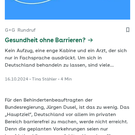
G+G
Rundruf
Gesundheit ohne Barrieren?
Kein Aufzug, eine enge Kabine und ein Arzt, der sich
nur in Fachsprache ausdrückt. Um sich in
Deutschland behandeln zu lassen, sind viele
Hindernisse zu überwinden. Wie lässt sich ein
16.10.2024
Tina Stähler
4 Min
gleichberechtigter Zugang für alle schaffen?
Für den Behindertenbeauftragten der
Bundesregierung, Jürgen Dusel, ist das zu wenig. Das
„Hauptziel“, Deutschland vor allem im privaten
Bereich barrierefrei zu machen, werde nicht erreicht.
Denn die geplanten Vorkehrungen seien nur