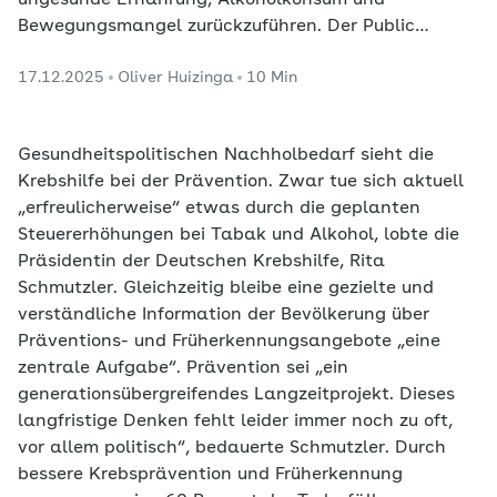
Bewegungsmangel zurückzuführen. Der Public
Health Index des AOK-Bundesverbandes und des
17.12.2025
Oliver Huizinga
10 Min
Deutschen Krebsforschungszentrums zeigt, wie sich
das ändern ließe. Er vergleicht die Präventionspolitik
im 18 europäischen Ländern.
Gesundheitspolitischen Nachholbedarf sieht die
Krebshilfe bei der Prävention. Zwar tue sich aktuell
„erfreulicherweise“ etwas durch die geplanten
Steuererhöhungen bei Tabak und Alkohol, lobte die
Präsidentin der Deutschen Krebshilfe, Rita
Schmutzler. Gleichzeitig bleibe eine gezielte und
verständliche Information der Bevölkerung über
Präventions- und Früherkennungsangebote „eine
zentrale Aufgabe“. Prävention sei „ein
generationsübergreifendes Langzeitprojekt. Dieses
langfristige Denken fehlt leider immer noch zu oft,
vor allem politisch“, bedauerte Schmutzler. Durch
bessere Krebsprävention und Früherkennung