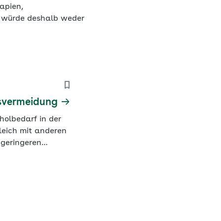
apien,
s würde deshalb weder
tsvermeidung
olbedarf in der
leich mit anderen
 geringeren
drigere
un aber gewinnt
itspolitik an
dem Hintergrund
obleme im…