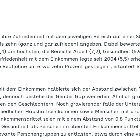
ihre Zufriedenheit mit dem jeweiligen Bereich auf einer S
bis zehn (ganz und gar zufrieden) angeben. Dabei bewerte
,4) am höchsten, die Bereiche Arbeit (7,2), Gesundheit (6
ufriedenheit mit dem Einkommen legte seit 2004 (5,5) erhe
e Reallöhne um etwa zehn Prozent gestiegen“, erläutert 
 mit dem Einkommen halbierte sich der Abstand zwischen
e, dennoch bestehe der Gender Gap weiterhin. Ähnlich gro
en den Geschlechtern. Noch gravierender falle der Unter
hiedlichen Haushaltseinkommen sowie Menschen mit und 
inkommensdrittel seien mit einem Abstand von 0,8 Punkte
r Gesundheit als Personen im obersten Einkommensdrittel.
levante Personengruppen zu entlasten, etwa durch eine v