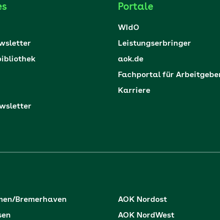
es
Portale
WIdO
sletter
Leistungserbringer
ibliothek
aok.de
Fachportal für Arbeitgebe
Karriere
sletter
men/Bremerhaven
AOK Nordost
sen
AOK NordWest