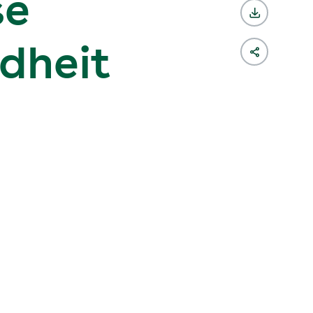
se
ndheit