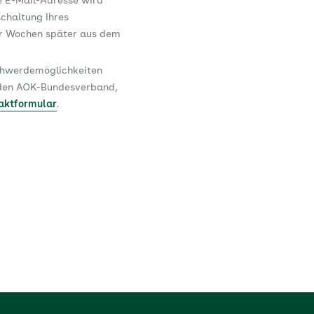
e E-Mail-Adresse wird
schaltung Ihres
er Wochen später aus dem
schwerdemöglichkeiten
n den AOK-Bundesverband,
aktformular
.