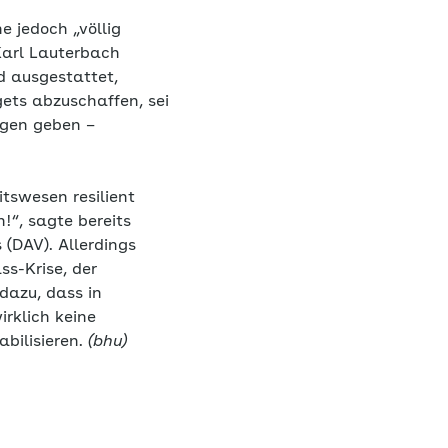
e jedoch „völlig
Karl Lauterbach
d ausgestattet,
ets abzuschaffen, sei
ngen geben –
itswesen resilient
n!“, sagte bereits
(DAV). Allerdings
ss-Krise, der
dazu, dass in
rklich keine
abilisieren.
(bhu)