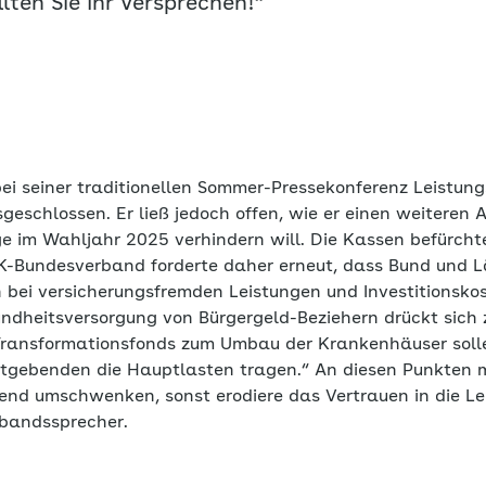
lten Sie Ihr Versprechen!“
bei seiner traditionellen Sommer-Pressekonferenz Leistun
schlossen. Er ließ jedoch offen, wie er einen weiteren A
 im Wahljahr 2025 verhindern will. Die Kassen befürcht
K-Bundesverband forderte daher erneut, dass Bund und L
n bei versicherungsfremden Leistungen und Investitions
undheitsversorgung von Bürgergeld-Beziehern drückt sich 
Transformationsfonds zum Umbau der Krankenhäuser soll
itgebenden die Hauptlasten tragen.“ An diesen Punkten 
end umschwenken, sonst erodiere das Vertrauen in die Le
rbandssprecher.