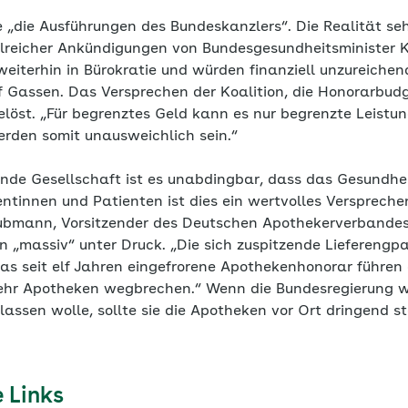
 „die Ausführungen des Bundeskanzlers“. Die Realität seh
hlreicher Ankündigungen von Bundesgesundheitsminister 
weiterhin in Bürokratie und würden finanziell unzureichen
 Gassen. Das Versprechen der Koalition, die Honorarbudg
elöst. „Für begrenztes Geld kann es nur begrenzte Leistu
rden somit unausweichlich sein.“
ernde Gesellschaft ist es unabdingbar, dass das Gesundhe
ientinnen und Patienten ist dies ein wertvolles Verspreche
bmann, Vorsitzender des Deutschen Apothekerverbandes 
 „massiv“ unter Druck. „Die sich zuspitzende Lieferengpa
s seit elf Jahren eingefrorene Apothekenhonorar führen 
hr Apotheken wegbrechen.“ Wenn die Bundesregierung wi
assen wolle, sollte sie die Apotheken vor Ort dringend st
 Links