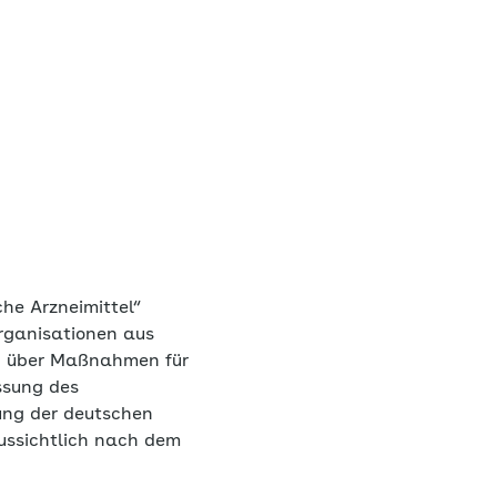
che Arzneimittel“
Organisationen aus
n über Maßnahmen für
assung des
ung der deutschen
aussichtlich nach dem