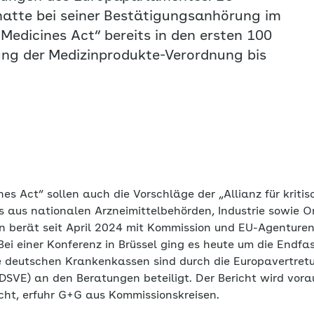
hatte bei seiner Bestätigungsanhörung im
Medicines Act“ bereits in den ersten 100
ung der Medizinprodukte-Verordnung bis
nes Act“ sollen auch die Vorschläge der „Allianz für kritis
is aus nationalen Arzneimittelbehörden, Industrie sowie 
 berät seit April 2024 mit Kommission und EU-Agenture
 Bei einer Konferenz in Brüssel ging es heute um die Endf
ie deutschen Krankenkassen sind durch die Europavertret
(DSVE) an den Beratungen beteiligt. Der Bericht wird vor
icht, erfuhr G+G aus Kommissionskreisen.