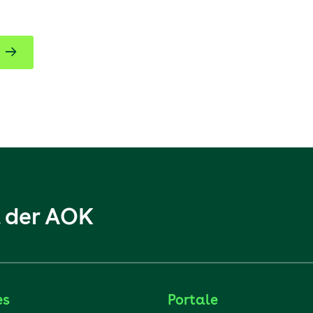
l der AOK
es
Portale