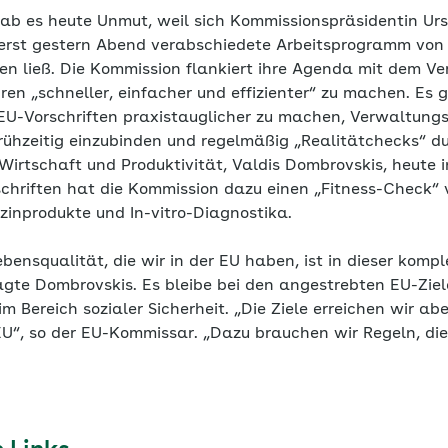
b es heute Unmut, weil sich Kommissionspräsidentin Urs
 erst gestern Abend verabschiedete Arbeitsprogramm vo
en ließ. Die Kommission flankiert ihre Agenda mit dem Ve
en „schneller, einfacher und effizienter“ zu machen. Es 
EU-Vorschriften praxistauglicher zu machen, Verwaltun
 frühzeitig einzubinden und regelmäßig „Realitätchecks“ d
irtschaft und Produktivität, Valdis Dombrovskis, heute i
hriften hat die Kommission dazu einen „Fitness-Check“ v
zinprodukte und In-vitro-Diagnostika.
Lebensqualität, die wir in der EU haben, ist in dieser kom
sagte Dombrovskis. Es bleibe bei den angestrebten EU-Zie
 Bereich sozialer Sicherheit. „Die Ziele erreichen wir abe
“, so der EU-Kommissar. „Dazu brauchen wir Regeln, die 