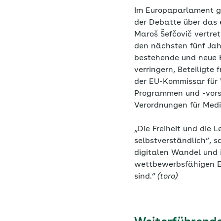
Im Europaparlament ga
der Debatte über das
Maroš Šefčovič vertret
den nächsten fünf Jahr
bestehende und neue 
verringern, Beteiligte
der EU-Kommissar für W
Programmen und -vorsc
Verordnungen für Medi
„Die Freiheit und die 
selbstverständlich“, 
digitalen Wandel und im
wettbewerbsfähigen EU
sind.“
(toro)