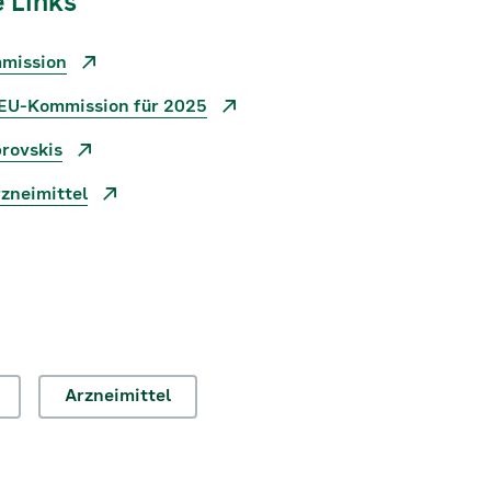
 Links
mmission
EU-Kommission für 2025
rovskis
rzneimittel
Arzneimittel