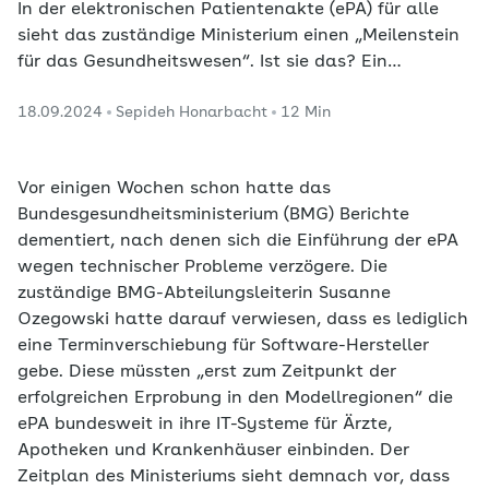
In der elektronischen Patientenakte (ePA) für alle
sieht das zuständige Ministerium einen „Meilenstein
für das Gesundheitswesen“. Ist sie das? Ein
Streitgespräch zwischen Sylvia Thun und Kornell
18.09.2024
Sepideh Honarbacht
12 Min
Adolph.
Vor einigen Wochen schon hatte das
Bundesgesundheitsministerium (BMG) Berichte
dementiert, nach denen sich die Einführung der ePA
wegen technischer Probleme verzögere. Die
zuständige BMG-Abteilungsleiterin Susanne
Ozegowski hatte darauf verwiesen, dass es lediglich
eine Terminverschiebung für Software-Hersteller
gebe. Diese müssten „erst zum Zeitpunkt der
erfolgreichen Erprobung in den Modellregionen“ die
ePA bundesweit in ihre IT-Systeme für Ärzte,
Apotheken und Krankenhäuser einbinden. Der
Zeitplan des Ministeriums sieht demnach vor, dass