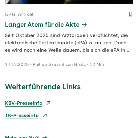
G+G
Artikel
Langer Atem für die Akte
Seit Oktober 2025 sind Arztpraxen verpflichtet, die
elektronische Patientenakte (ePA) zu nutzen. Doch
es wird noch eine Weile dauern, bis sich die ePA in
der Gesundheitsversorgung so etabliert hat, wie es
17.12.2025
Philipp Grätzel von Grätz
12 Min
dem elektronischen Rezept gelungen ist.
Weiterführende Links
KBV-Presseinfo
TK-Presseinfo
Mehr von G+G