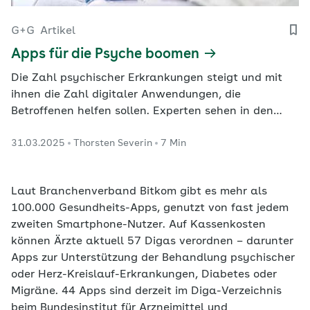
G+G
Artikel
Apps für die Psyche boomen
Die Zahl psychischer Erkrankungen steigt und mit
ihnen die Zahl digitaler Anwendungen, die
Betroffenen helfen sollen. Experten sehen in den
Apps für die Psyche ein gutes Instrument, doch sind
31.03.2025
Thorsten Severin
7 Min
sie nicht für jeden Patienten geeignet. Für Nutzer ist
es zudem nicht immer einfach, gute von schlechten
Angeboten zu unterscheiden.
Laut Branchenverband Bitkom gibt es mehr als
100.000 Gesundheits-Apps, genutzt von fast jedem
zweiten Smartphone-Nutzer. Auf Kassenkosten
können Ärzte aktuell 57 Digas verordnen – darunter
Apps zur Unterstützung der Behandlung psychischer
oder Herz-Kreislauf-Erkrankungen, Diabetes oder
Migräne. 44 Apps sind derzeit im Diga-Verzeichnis
beim Bundesinstitut für Arzneimittel und