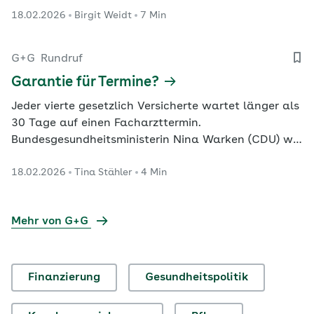
18.02.2026
Birgit Weidt
7 Min
Einschränkungen – in einer Gesellschaft, die
Schwächere trägt.
G+G
Rundruf
Garantie für Termine?
Jeder vierte gesetzlich Versicherte wartet länger als
30 Tage auf einen Facharzttermin.
Bundesgesundheitsministerin Nina Warken (CDU) will
bis zum Sommer einen Gesetzentwurf zur
18.02.2026
Tina Stähler
4 Min
Primärversorgung vorlegen. Lässt sich dadurch die
Vergabe von Terminen bei Fachärztinnen und
-ärzten effizienter machen? G+G hat vier
Mehr von G+G
Expertinnen und Experten gefragt.
Finanzierung
Gesundheitspolitik