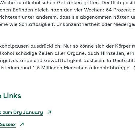
Woche zu alkoholischen Getränken griffen. Deutlich posit
chen Befinden gleich nach den vier Wochen: 64 Prozent 
richteten unter anderem, dass sie abgenommen hätten un
ome wie Schlaflosigkeit, Unkonzentriertheit oder Niederg
koholpausen ausdrücklich: Nur so könne sich der Körper r
Alkohol schädige Zellen aller Organe, auch Hirnzellen, er
ngstzustände und Gewalttätigkeit auslösen. In Deutschl
isterium rund 1,6 Millionen Menschen alkoholabhängig.
(
 Links
p zum Dry January
 Sussex