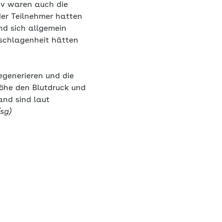
iv waren auch die
der Teilnehmer hatten
d sich allgemein
eschlagenheit hätten
egenerieren und die
höhe den Blutdruck und
and sind laut
sg)