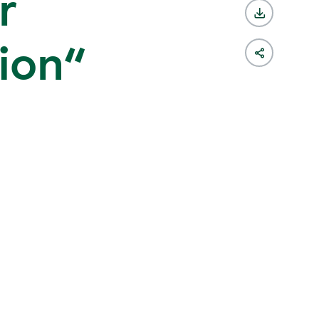
r
ion“