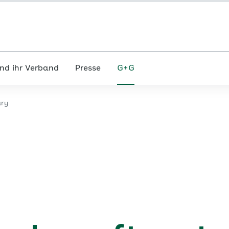
nd ihr Verband
Presse
G+G
ary