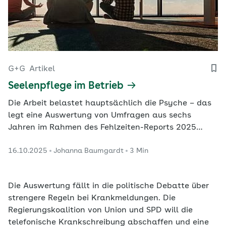
G+G
Artikel
Seelenpflege im Betrieb
Die Arbeit belastet hauptsächlich die Psyche – das
legt eine Auswertung von Umfragen aus sechs
Jahren im Rahmen des Fehlzeiten-Reports 2025
nahe. Mit der Betrieblichen Gesundheitsförderung
16.10.2025
Johanna Baumgardt
3 Min
können Arbeitgeber gegensteuern.
Die Auswertung fällt in die politische Debatte über
strengere Regeln bei Krankmeldungen. Die
Regierungskoalition von Union und SPD will die
telefonische Krankschreibung abschaffen und eine