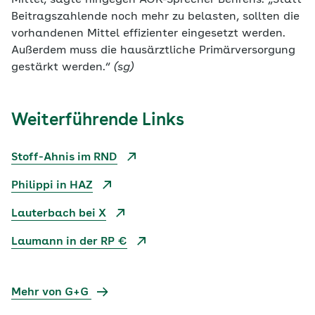
Mittel, sagte hingegen AOK-Sprecher Behrens. „Statt
Beitragszahlende noch mehr zu belasten, sollten die
vorhandenen Mittel effizienter eingesetzt werden.
Außerdem muss die hausärztliche Primärversorgung
gestärkt werden.“
(sg)
Weiterführende Links
Stoff-Ahnis im RND
Philippi in HAZ
Lauterbach bei X
Laumann in der RP €
Mehr von G+G