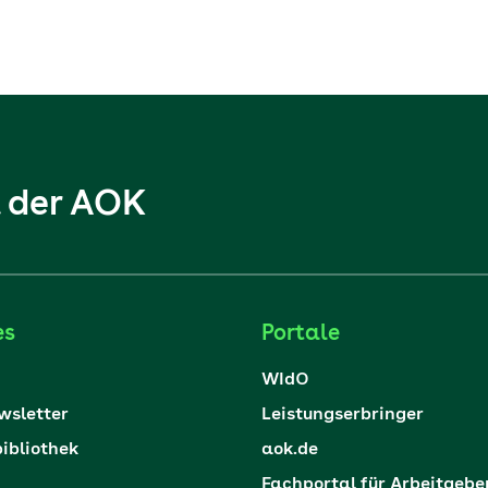
l der AOK
es
Portale
WIdO
sletter
Leistungserbringer
ibliothek
aok.de
Fachportal für Arbeitgebe