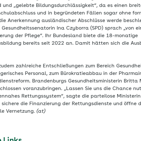
ld und „gelebte Bildungsdurchlässigkeit“, da es einen bre
chulabschluss und in begründeten Fällen sogar ohne fo
ie Anerkennung ausländischer Abschlüsse werde beschle
ns Gesundheitssenatorin Ina Czyborra (SPD) sprach „von e
erung der Pflege“. Ihr Bundesland biete die 18-monatige
sbildung bereits seit 2022 an. Damit hätten sich die Aus
zudem zahlreiche Entschließungen zum Bereich Gesundhei
egerisches Personal, zum Bürokratieabbau in der Pharmain
ienstreform. Brandenburgs Gesundheitsministerin Britta M
chlossen voranzubringen. „Lassen Sie uns die Chance nutz
nnahes Rettungssystem“, sagte die parteilose Ministerin.
 sichere die Finanzierung der Rettungsdienste und öffne d
ale Vernetzung.
(at)