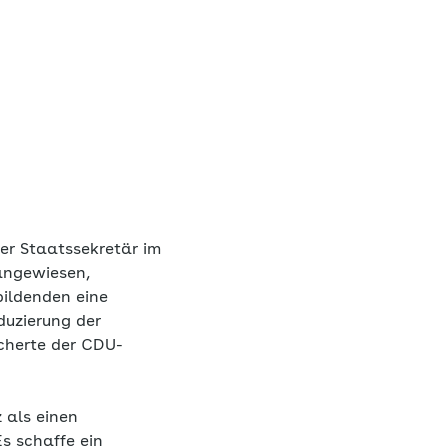
er Staatssekretär im
angewiesen,
bildenden eine
duzierung der
icherte der CDU-
 als einen
Es schaffe ein