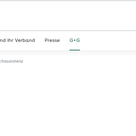
nd ihr Verband
Presse
G+G
chassistenz