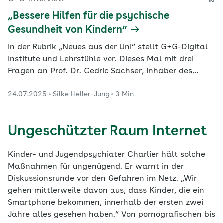
„Bessere Hilfen für die psychische
Gesundheit von Kindern“
In der Rubrik „Neues aus der Uni“ stellt G+G-Digital
Institute und Lehrstühle vor. Dieses Mal mit drei
Fragen an Prof. Dr. Cedric Sachser, Inhaber des
Lehrstuhls für Klinische Kinder- und
24.07.2025
Silke Heller-Jung
3 Min
Jugendlichenpsychologie an der Otto-Friedrich-
Universität Bamberg.
Ungeschützter Raum Internet
Kinder- und Jugendpsychiater Charlier hält solche
Maßnahmen für ungenügend. Er warnt in der
Diskussionsrunde vor den Gefahren im Netz. „Wir
gehen mittlerweile davon aus, dass Kinder, die ein
Smartphone bekommen, innerhalb der ersten zwei
Jahre alles gesehen haben.“ Von pornografischen bis