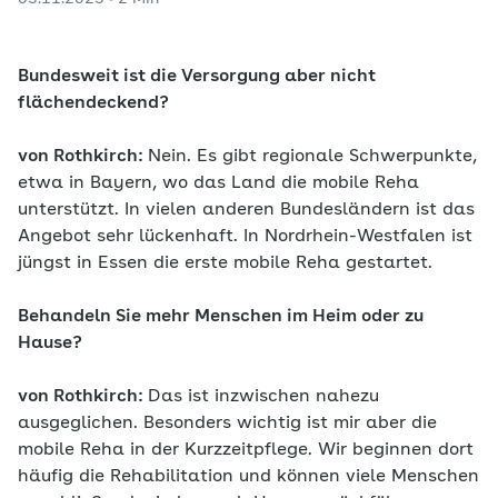
Politik und Verbände für eine zukunftsfeste Pflege
haben, zeigt unsere neue G+G Story.
Bundesweit ist die Versorgung aber nicht
flächendeckend?
von Rothkirch:
Nein. Es gibt regionale Schwerpunkte,
etwa in Bayern, wo das Land die mobile Reha
unterstützt. In vielen anderen Bundesländern ist das
Angebot sehr lückenhaft. In Nordrhein-Westfalen ist
jüngst in Essen die erste mobile Reha gestartet.
Behandeln Sie mehr Menschen im Heim oder zu
Hause?
von Rothkirch:
Das ist inzwischen nahezu
ausgeglichen. Besonders wichtig ist mir aber die
mobile Reha in der Kurzzeitpflege. Wir beginnen dort
häufig die Rehabilitation und können viele Menschen