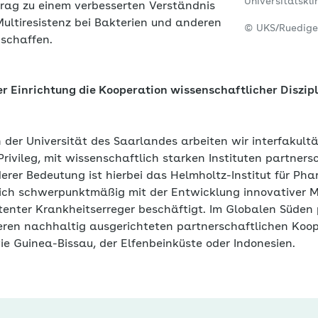
Universitätskl
trag zu einem verbesserten Verständnis
ltiresistenz bei Bakterien und anderen
© UKS/Ruedige
 schaffen.
er Einrichtung die Kooperation wissenschaftlicher Diszip
 der Universität des Saarlandes arbeiten wir interfakul
vileg, mit wissenschaftlich starken Instituten partnersc
erer Bedeutung ist hierbei das Helmholtz-Institut für Ph
sich schwerpunktmäßig mit der Entwicklung innovativer 
enter Krankheitserreger beschäftigt. Im Globalen Süden p
eren nachhaltig ausgerichteten partnerschaftlichen Koop
e Guinea-Bissau, der Elfenbeinküste oder Indonesien.