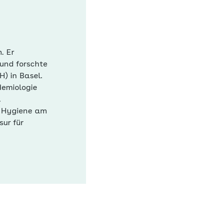
. Er
 und forschte
) in Basel.
demiologie
.
nd Hygiene am
sur für