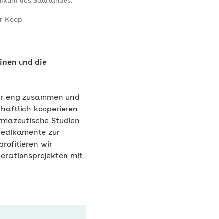
inikum des Saarlandes.
r Koop
linen und die
tär eng zusammen und
haftlich kooperieren
armazeutische Studien
Medikamente zur
rofitieren wir
erationsprojekten mit