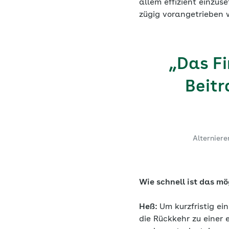
allem effizient einzu
zügig vorangetrieben 
„Das Fi
Beitr
Alternier
Wie schnell ist das m
Heß:
Um kurzfristig ein
die Rückkehr zu einer