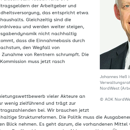
itragsgeldern der Arbeitgeber und
undheitsversorgung, das entspricht etwa
aushalts. Gleichzeitig sind die
ordniveau und werden weiter steigen,
usgabendynamik nicht nachhaltig
kommt, dass die Einnahmebasis durch
wachstum, den Wegfall von
e Zunahme von Rentnern schrumpft. Die
Kommission muss jetzt rasch
Johannes Heß i
?
Verwaltungsrat
NordWest (Arbe
bietungswettbewerb vieler Akteure an
© AOK NordWe
 wenig zielführend und trägt zur
itragszahlenden bei. Wir brauchen jetzt
haltige Strukturreformen. Die Politik muss die Ausgabene
den Blick nehmen. Es geht darum, die vorhandenen Mittel 