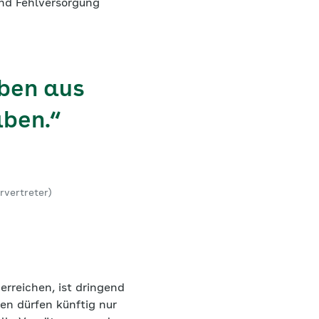
und Fehlversorgung
aben aus
aben.“
vertreter)
 erreichen, ist dringend
en dürfen künftig nur