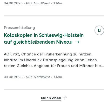
04.08.2026
AOK NordWest
3 Min
Männer Dortmund. In Westfalen-Lippe ist weiterhin
ein positiver Trend bei der Darmkrebsfrüherkennung
festzustellen. Das geht aus einer aktuellen
Auswertung der AOK NordWest hervor. Danach
wurden im ersten Halbjahr 2025 insgesamt 40.188
Pressemitteilung
präventive und diagnostische Darmspiegelungen im
Koloskopien in Schleswig-Holstein
ambulanten und stationä
...
auf gleichbleibendem Niveau
AOK rät, Chance der Früherkennung zu nutzen
Inhalte im Überblick Darmspiegelung kann Leben
retten Gleiches Angebot für Frauen und Männer Kiel.
Die Darmkrebsfrüherkennung bleibt in Schleswig-
04.08.2026
AOK NordWest
3 Min
Holstein auf dem Status Quo des Vorjahres. Das
belegt eine aktuelle Auswertung der AOK Nord-West.
Danach wurden im ersten Halbjahr 2025 insgesamt
11.903 präventive und diagnostische
Nach oben
Darmspiegelungen im ambulanten und stationären
Bereich bei AOK-Versicherten im nördlichsten