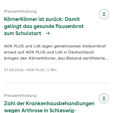
Herzinfarktrate seit 2017 um 16 Prozent gesunken
ist, droht bei den Demenzfällen bis zum Jahr 2060
Pressemitteilung
ohne Gegenmaßnahmen ein Anstieg um 72 Prozent.
KörnerKönner ist zurück: Damit
Die Dat
...
gelingt das gesunde Pausenbrot
zum Schulstart
AOK PLUS und Lidl legen gemeinsames Vollkornbrot
erneut auf AOK PLUS und Lidl in Deutschland
bringen den KörnerKönner, das Bioland-zertifizierte
Brot mit Vollkorn-Sauerteig, in die Filialen zurück.
07.08.2026
AOK PLUS
5 Min
Das 500-Gramm-Brot ist vom 10. bis 15. August in
ausgewählten Lidl-Filialen in Sachsen und
Thüringen erhältlich. Die AOK PLUS und der
Lebensmitteleinzelhändlersetzen mit ihrer
Kooperation Impulse für eine gesunde Ernährung im
Pressemitteilung
Alltag. Besonders jetzt zum Start ins neue Schuljahr
Zahl der Krankenhausbehandlungen
bietet sich e
...
wegen Arthrose in Schleswig-