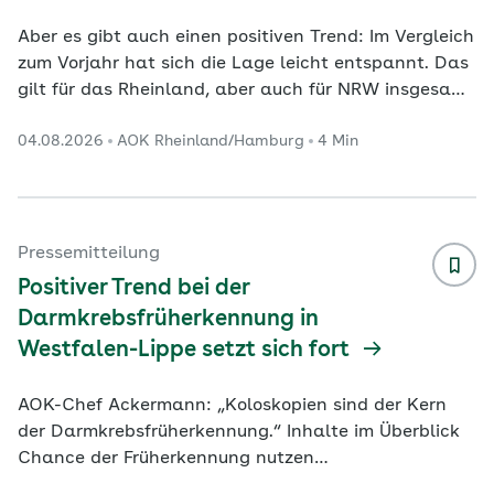
Aber es gibt auch einen positiven Trend: Im Vergleich
zum Vorjahr hat sich die Lage leicht entspannt. Das
gilt für das Rheinland, aber auch für NRW insgesamt
und deutschlandweit. Das Gastgewerbe erlebt
04.08.2026
AOK Rheinland/Hamburg
4 Min
weiterhin schwierige Zeiten. Viele Gäste schauen auf
das Geld, aber die Preise steigen. Aushilfen und
Fachpersonal sind schwer zu finden.
Krankheitsbedingte Ausfälle verschärfen die
Situation: In den Hotels, Pensionen und Gasthöfen
Pressemitteilung
lag der Krankenstand im Jahr 2025 mit 5,9 Prozent
Positiver Trend bei der
um rund 2
...
Darmkrebsfrüherkennung in
Westfalen-Lippe setzt sich fort
AOK-Chef Ackermann: „Koloskopien sind der Kern
der Darmkrebsfrüherkennung.“ Inhalte im Überblick
Chance der Früherkennung nutzen
Darmkrebsvorsorge einheitlich für Frauen und