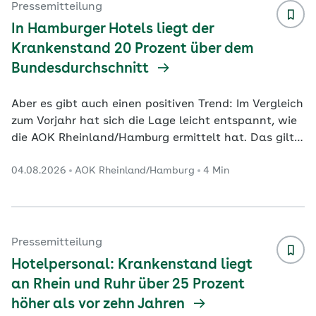
neuen Ideen können sie viel bewegen. Wir
Pressemitteilung
qualifizieren Fachkräfte, um die hohen
In Hamburger Hotels liegt der
Qualitätsstandards in der Branche zu si
...
Krankenstand 20 Prozent über dem
Bundesdurchschnitt
Aber es gibt auch einen positiven Trend: Im Vergleich
zum Vorjahr hat sich die Lage leicht entspannt, wie
die AOK Rheinland/Hamburg ermittelt hat. Das gilt
auch für Deutschland insgesamt. Das Gastgewerbe
04.08.2026
AOK Rheinland/Hamburg
4 Min
erlebt weiterhin schwierige Zeiten. Viele Gäste
schauen auf das Geld, aber die Preise steigen.
Aushilfen und Fachpersonal sind schwer zu finden.
Krankheitsbedingte Ausfälle verschärfen die
Situation: In den Hotels, Pensionen und Gasthöfen in
Pressemitteilung
Hamburg lag der Krankenstand im Jahr 2025 mit
Hotelpersonal: Krankenstand liegt
6,
...
an Rhein und Ruhr über 25 Prozent
höher als vor zehn Jahren