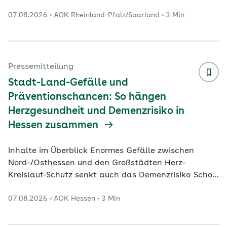
der Versorgung beteiligten Krankenhaus-Standorte
07.08.2026
AOK Rheinland-Pfalz/Saarland
3 Min
und zu einer signifikanten Erhöhung der
durchschnittlichen Fallzahlen in den versorgenden
Häusern geführt. Das zeigt das Online-Portal
„Qualitätsmonitor“ des Wissenschaftlichen Instituts
der AOK (WIdO), das jetzt mit Daten für das Jahr
Pressemitteilung
2024 aktualisiert worden ist. Der Qualitätsmonitor
Stadt-Land-Gefälle und
macht für insges
...
Präventionschancen: So hängen
Herzgesundheit und Demenzrisiko in
Hessen zusammen
Inhalte im Überblick Enormes Gefälle zwischen
Nord-/Osthessen und den Großstädten Herz-
Kreislauf-Schutz senkt auch das Demenzrisiko Schon
acht Minuten Bewegung senken das Risiko spürbar
07.08.2026
AOK Hessen
3 Min
Neueste Auswertungen der AOK Hessen und des
Wissenschaftlichen Instituts der AOK (WIdO) zeigen
ein zweischneidiges Bild für Hessen: Während die