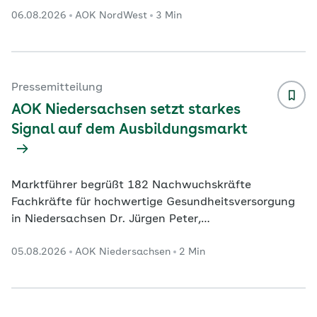
Schleichende Erkrankung Effektive Therapie:
06.08.2026
AOK NordWest
3 Min
Bewegung und gezielter Muskelaufbau helfen
Dortmund. In Nordrhein-Westfalen werden immer
mehr Menschen wegen Arthrose im Krankenhaus
behandelt. Vor allem sind die Hüft- und Kniegelenke
betroffen. Das geht aus einer Auswertung der AOK
Pressemitteilung
NordWest auf Basis aktueller Zahlen des
AOK Niedersachsen setzt starkes
Statistischen Bundesamtes hervor. Danach wurde
...
Signal auf dem Ausbildungsmarkt
Marktführer begrüßt 182 Nachwuchskräfte
Fachkräfte für hochwertige Gesundheitsversorgung
in Niedersachsen Dr. Jürgen Peter,
Vorstandsvorsitzender der AOK Niedersachsen: „Ich
05.08.2026
AOK Niedersachsen
2 Min
freue mich sehr, unsere neuen Auszubildenden und
dual Studierenden begrüßen zu dürfen. Sie stehen für
die Zukunft unseres Unternehmens und des
Gesundheitswesens. Mit Engagement, Neugier und