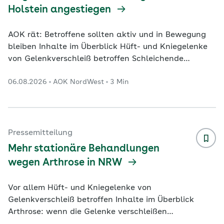
Holstein angestiegen
AOK rät: Betroffene sollten aktiv und in Bewegung
bleiben Inhalte im Überblick Hüft- und Kniegelenke
von Gelenkverschleiß betroffen Schleichende
Erkrankung ab dem 50. Lebensjahr
06.08.2026
AOK NordWest
3 Min
Entzündungsprozesse eindämmen, in Bewegung
bleiben Kiel. In Schleswig-Holstein ist die Zahl der
Krankenhausbehandlungen wegen Arthrose weiter
gestiegen. Das geht aus einer Auswertung der AOK
NordWest auf Basis aktueller Zahlen des
Pressemitteilung
Statistischen Bundesamtes hervor. Danach wurden
Mehr stationäre Behandlungen
im Jahr 2024 insgesamt 18.829
...
wegen Arthrose in NRW
Vor allem Hüft- und Kniegelenke von
Gelenkverschleiß betroffen Inhalte im Überblick
Arthrose: wenn die Gelenke verschleißen