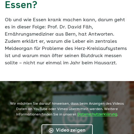
Essen?
Ob und wie Essen krank machen kann, darum geht
es in dieser Folge: Prof. Dr. David Fäh,
Ernährungsmediziner aus Bern, hat Antworten.
Zudem erklärt er, warum die Leber ein zentrales
Meldeorgan für Probleme des Herz-Kreislaufsystems
ist und warum man öfter seinen Blutdruck messen
sollte – nicht nur einmal im Jahr beim Hausarzt.
Wir möchten Sie darauf hinweisen, dass beim Anzeigen des Videos
Daten an YouTube oder Vimeo übermittelt werden. Weitere
Informationen finden Sie in unserer
Datenschutzerklärung
.
Video zeigen