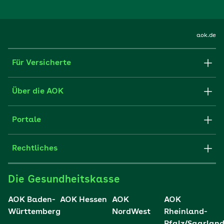
Kuren nichts bringen.
aok.de
Für Versicherte
Formulare und Anträge
Über die AOK
Apps
Struktur & Verwaltung
Portale
E-Mail senden
Newsletter
Fachportal für Arbeitgeber
Rechtliches
FAQ
Medien der AOK
Leistungserbringer
Websitenutzung
Impressum
Die Gesundheitskasse
Partner der AOK
Karriere
Cookie-Einstellungen
AOK Baden-
AOK Hessen
AOK
AOK
Presse- und Politikportal
Württemberg
NordWest
Rheinland-
Datenschutz
Pfalz/Saarlan