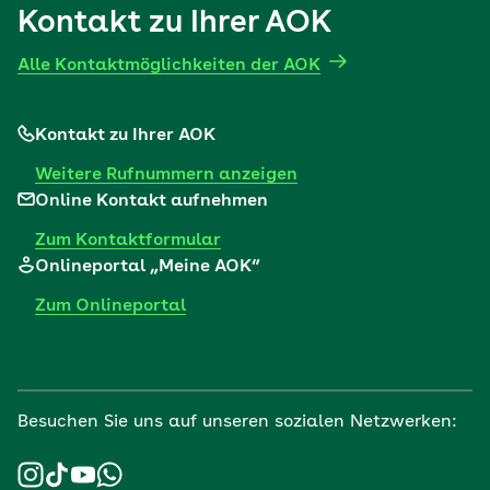
Kontakt zu Ihrer AOK
Wir möchten Sie darauf hinweisen, dass beim Anzeigen des
Videos Daten an YouTube oder Vimeo übermittelt werden.
Weitere Informationen finden Sie in unserer
Alle Kontaktmöglichkeiten der AOK
Datenschutzerklärung
.
Video zeigen
Kontakt zu Ihrer AOK
Weitere Rufnummern anzeigen
Online Kontakt aufnehmen
Folge 2: Nahrungsergänzungsmittel: Vitamine, Magnesium,
Zum Kontaktformular
Eisen und Co. – wer braucht das?
Onlineportal „Meine AOK“
Folge 3: Satt, aber mangelernährt: Viele Menschen leiden
Zum Onlineportal
etwa an Eisenmangel. Essen wir zu wenig Fleisch?
Besuchen Sie uns auf unseren sozialen Netzwerken:
Folge 4: Warum wir von Essen Heilung erwarten, was
Ernährung mit dem Gehirn macht und warum Säure-Base-