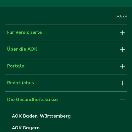
aok.de
Für Versicherte
Formulare und Anträge
Über die AOK
Apps
Struktur & Verwaltung
Portale
E-Mail senden
Newsletter
Fachportal für Arbeitgeber
Rechtliches
FAQ
Medien der AOK
Leistungserbringer
Websitenutzung
Impressum
Die Gesundheitskasse
Partner der AOK
Karriere
Cookie-Einstellungen
AOK Baden-Württemberg
Presse- und Politikportal
Datenschutz
AOK Bayern
Vertriebspartner-Service