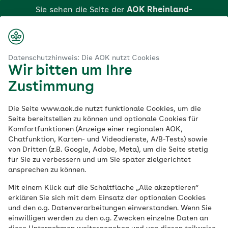
Zum
Sie sehen die Seite der
AOK Rheinland-
Hauptinhalt
Pfalz/Saarland
springen
aok.de
AOK Rheinland-Pfalz / Saarland
patego
Login
Suche
Menü
Datenschutzhinweis: Die AOK nutzt Cookies
Wir bitten um Ihre
Selbständig. Sicher.
Zustimmung
Klicken Sie hier, wenn Sie zu einer anderen AOK
wechseln möchten.
Zu Hause.
Die Seite www.aok.de nutzt funktionale Cookies, um die
Seite bereitstellen zu können und optionale Cookies für
Komfortfunktionen (Anzeige einer regionalen AOK,
Chatfunktion, Karten- und Videodienste, A/B-Tests) sowie
Mit dem Betreuungsprogramm patego
von Dritten (z.B. Google, Adobe, Meta), um die Seite stetig
steht Ihnen die AOK Rheinland/Pfalz-
für Sie zu verbessern und um Sie später zielgerichtet
Saarland dabei zur Seite.
ansprechen zu können.
Mit einem Klick auf die Schaltfläche „Alle akzeptieren“
erklären Sie sich mit dem Einsatz der optionalen Cookies
und den o.g. Datenverarbeitungen einverstanden. Wenn Sie
einwilligen werden zu den o.g. Zwecken einzelne Daten an