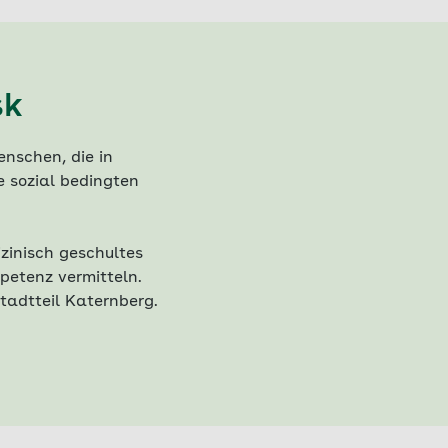
sk
nschen, die in
e sozial bedingten
zinisch geschultes
petenz vermitteln.
Stadtteil Katernberg.