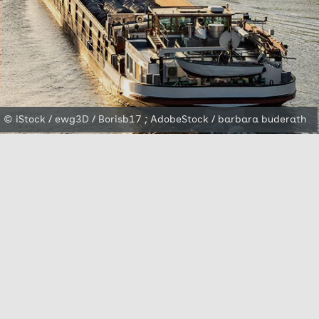
© iStock / ewg3D / Borisb17 ; AdobeStock / barbara buderath