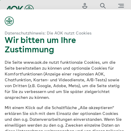
Zum
Hauptinhalt
Login
Suche
Menü
springen
aok.de
nd/Hamburg
Gesund aufwachsen
Erlebnisraum U-Boot
Datenschutzhinweis: Die AOK nutzt Cookies
Wir bitten um Ihre
Erlebnisraum U-Boot
Zustimmung
erklärt Kindern U-
Die Seite www.aok.de nutzt funktionale Cookies, um die
Seite bereitstellen zu können und optionale Cookies für
Komfortfunktionen (Anzeige einer regionalen AOK,
Untersuchungen
Chatfunktion, Karten- und Videodienste, A/B-Tests) sowie
von Dritten (z.B. Google, Adobe, Meta), um die Seite stetig
für Sie zu verbessern und um Sie später zielgerichtet
Im Erlebnisraum U-Boot in Düsseldorf
ansprechen zu können.
erleben drei- bis sechsjährige Kinder eine
Mit einem Klick auf die Schaltfläche „Alle akzeptieren“
Tauchfahrt ins Reich der Sinne und
erklären Sie sich mit dem Einsatz der optionalen Cookies
Phantasie. Sie erfahren spielerisch mehr
und den o.g. Datenverarbeitungen einverstanden. Wenn Sie
einwilligen werden zu den o.g. Zwecken einzelne Daten an
über die U-Untersuchungen – denn die