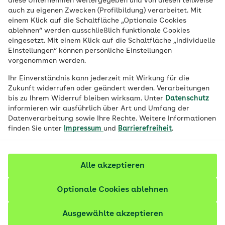
diese Unternehmen weitergegeben und von diesen teilweise
Stationen im Boot sind eine maritime
auch zu eigenen Zwecken (Profilbildung) verarbeitet. Mit
einem Klick auf die Schaltfläche „Optionale Cookies
Abbildung der Elemente der
ablehnen“ werden ausschließlich funktionale Cookies
Vorsorgeuntersuchungen.
eingesetzt. Mit einem Klick auf die Schaltfläche „Individuelle
Einstellungen“ können persönliche Einstellungen
vorgenommen werden.
Erlebnisraum U-Boot -
Ihr Einverständnis kann jederzeit mit Wirkung für die
Zukunft widerrufen oder geändert werden. Verarbeitungen
kleine Matrosen gehen
bis zu Ihrem Widerruf bleiben wirksam. Unter
Datenschutz
informieren wir ausführlich über Art und Umfang der
auf Gesundheitskurs
Datenverarbeitung sowie Ihre Rechte. Weitere Informationen
finden Sie unter
Impressum
und
Barrierefreiheit
.
Im Düsseldorfer Erlebnisraum U-Boot erklärt die AOK
Rheinland/Hamburg Kindern Gesundheit und warum
Alle akzeptieren
die U-Untersuchungen so wichtig sind. Spielerisch
erforschen pro Jahr rund 3.000 kleine Hilfsmatrosen
Optionale Cookies ablehnen
das faszinierende Leben unter Wasser. Alle
Stationen im U-Boot stellen Elemente der U-
Ausgewählte akzeptieren
Untersuchungen vor und fordern die Sinne der