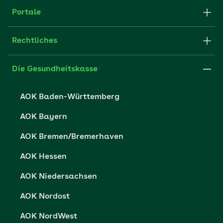
Apps
Struktur & Verwaltung
Portale
E-Mail senden
Newsletter
Fachportal für Arbeitgeber
Rechtliches
FAQ
Medien der AOK
Leistungserbringer
Websitenutzung
Impressum
Die Gesundheitskasse
Partner der AOK
Karriere
Cookie-Einstellungen
AOK Baden-Württemberg
Presse- und Politikportal
Datenschutz
AOK Bayern
Vertriebspartner-Service
Fehlverhalten melden
AOK Bremen/Bremerhaven
Barrierefreiheit
AOK Hessen
Barriere melden
AOK Niedersachsen
AOK Nordost
AOK NordWest