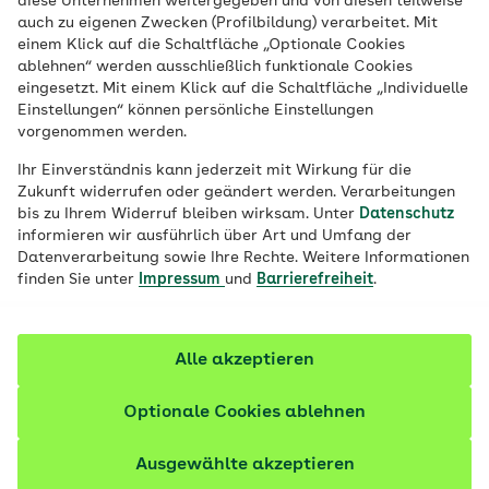
diese Unternehmen weitergegeben und von diesen teilweise
Angebot vor Ort und attraktiven
auch zu eigenen Zwecken (Profilbildung) verarbeitet. Mit
Gesundheitsleistungen.
einem Klick auf die Schaltfläche „Optionale Cookies
ablehnen“ werden ausschließlich funktionale Cookies
eingesetzt. Mit einem Klick auf die Schaltfläche „Individuelle
Einstellungen“ können persönliche Einstellungen
vorgenommen werden.
Ihr Einverständnis kann jederzeit mit Wirkung für die
Zukunft widerrufen oder geändert werden. Verarbeitungen
bis zu Ihrem Widerruf bleiben wirksam. Unter
Datenschutz
informieren wir ausführlich über Art und Umfang der
Datenverarbeitung sowie Ihre Rechte. Weitere Informationen
finden Sie unter
Impressum
und
Barrierefreiheit
.
Alle akzeptieren
© iStock/igmarx
Optionale Cookies ablehnen
Ausgewählte akzeptieren
Hannover – gesund leben in