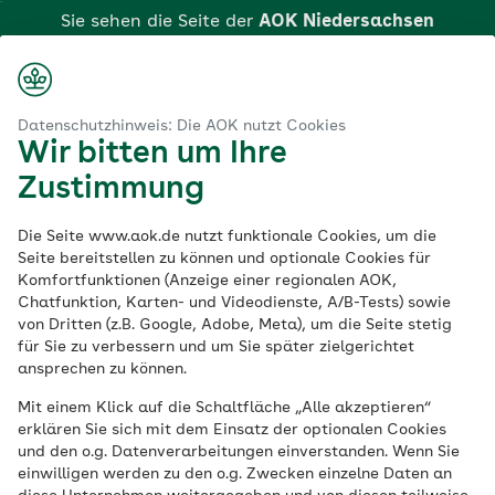
Zum
Sie sehen die Seite der
AOK Niedersachsen
Hauptinhalt
springen
Login
Suche
Menü
aok.de
edersachsen in Hannover – Beratung, Kurse & Services vor Ort
Datenschutzhinweis: Die AOK nutzt Cookies
Wir bitten um Ihre
AOK Niedersachsen
Zustimmung
in Hannover –
Die Seite www.aok.de nutzt funktionale Cookies, um die
Seite bereitstellen zu können und optionale Cookies für
Komfortfunktionen (Anzeige einer regionalen AOK,
Beratung, Kurse &
Chatfunktion, Karten- und Videodienste, A/B-Tests) sowie
von Dritten (z.B. Google, Adobe, Meta), um die Seite stetig
Services vor Ort
für Sie zu verbessern und um Sie später zielgerichtet
ansprechen zu können.
Mit einem Klick auf die Schaltfläche „Alle akzeptieren“
Die AOK Niedersachsen ist in Hannover für
erklären Sie sich mit dem Einsatz der optionalen Cookies
Sie da – mit persönlicher Beratung in
und den o.g. Datenverarbeitungen einverstanden. Wenn Sie
unseren Servicezentren, einem starken
einwilligen werden zu den o.g. Zwecken einzelne Daten an