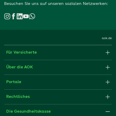
Besuchen Sie uns auf unseren sozialen Netzwerken:
aok.de
Für Versicherte
Formulare und Anträge
Über die AOK
Apps
Struktur & Verwaltung
Portale
E-Mail senden
Newsletter
Fachportal für Arbeitgeber
Rechtliches
FAQ
Medien der AOK
Leistungserbringer
Websitenutzung
Impressum
Die Gesundheitskasse
Partner der AOK