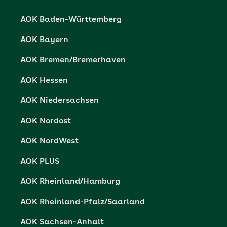
Karriere
Cookie-Einstellungen
AOK Baden-Württemberg
Presse- und Politikportal
Datenschutz
AOK Bayern
Vertriebspartner-Service
Fehlverhalten melden
AOK Bremen/Bremerhaven
Barrierefreiheit
AOK Hessen
Barriere melden
AOK Niedersachsen
AOK Nordost
AOK NordWest
AOK PLUS
AOK Rheinland/Hamburg
AOK Rheinland-Pfalz/Saarland
AOK Sachsen-Anhalt