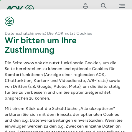
Zum
Hauptinhalt
Login
Suche
Menü
springen
aok.de
sachsen in Braunschweig – Beratung, Kurse & Services vor Ort
Datenschutzhinweis: Die AOK nutzt Cookies
Wir bitten um Ihre
AOK Niedersachsen
Zustimmung
in Braunschweig –
Die Seite www.aok.de nutzt funktionale Cookies, um die
Seite bereitstellen zu können und optionale Cookies für
Komfortfunktionen (Anzeige einer regionalen AOK,
Beratung, Kurse &
Chatfunktion, Karten- und Videodienste, A/B-Tests) sowie
von Dritten (z.B. Google, Adobe, Meta), um die Seite stetig
Services vor Ort
für Sie zu verbessern und um Sie später zielgerichtet
ansprechen zu können.
Mit einem Klick auf die Schaltfläche „Alle akzeptieren“
Ihre AOK in Braunschweig – persönlich,
erklären Sie sich mit dem Einsatz der optionalen Cookies
digital und nah für Sie da. Dort können Sie
und den o.g. Datenverarbeitungen einverstanden. Wenn Sie
Termine vereinbaren, Kurse buchen oder
einwilligen werden zu den o.g. Zwecken einzelne Daten an