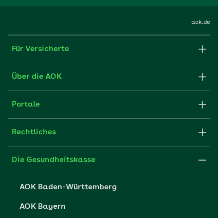
aok.de
Für Versicherte
Formulare und Anträge
Über die AOK
Apps
Struktur & Verwaltung
Portale
E-Mail senden
Newsletter
Fachportal für Arbeitgeber
Rechtliches
FAQ
Medien der AOK
Leistungserbringer
Websitenutzung
Impressum
Die Gesundheitskasse
Partner der AOK
Karriere
Cookie-Einstellungen
AOK Baden-Württemberg
Presse- und Politikportal
Datenschutz
AOK Bayern
Vertriebspartner-Service
Fehlverhalten melden