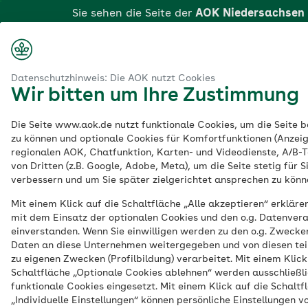
Zum
Sie sehen die Seite der
AOK Niedersachsen
Hauptinhalt
springen
Login
Su
aok.de
formationsveranstaltung Die elektronische Patientenakte (ePA)
Datenschutzhinweis: Die AOK nutzt Cookies
Wir bitten um Ihre Zustimmung
Informationsveransta
Die Seite www.aok.de nutzt funktionale Cookies, um die Seite be
zu können und optionale Cookies für Komfortfunktionen (Anzeig
Die elektronische
regionalen AOK, Chatfunktion, Karten- und Videodienste, A/B-T
von Dritten (z.B. Google, Adobe, Meta), um die Seite stetig für S
Patientenakte (ePA)
:
verbessern und um Sie später zielgerichtet ansprechen zu könn
Mit einem Klick auf die Schaltfläche „Alle akzeptieren“ erklären
Wir machen Sie
mit dem Einsatz der optionalen Cookies und den o.g. Datenver
einverstanden. Wenn Sie einwilligen werden zu den o.g. Zwecke
startklar!
Daten an diese Unternehmen weitergegeben und von diesen tei
zu eigenen Zwecken (Profilbildung) verarbeitet. Mit einem Klick
Schaltfläche „Optionale Cookies ablehnen“ werden ausschließl
funktionale Cookies eingesetzt. Mit einem Klick auf die Schaltf
„Individuelle Einstellungen“ können persönliche Einstellungen
Eine Leistung der AOK Niedersachsen