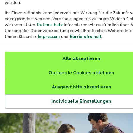
werden.
Was kann die ePA? Wie nutze ich die ePA?
Ihr Einverständnis kann jederzeit mit Wirkung für die Zukunft 
Diese Fragen sind gerade für viele
oder geändert werden. Verarbeitungen bis zu Ihrem Widerruf b
wirksam. Unter
Datenschutz
informieren wir ausführlich über 
Menschen wichtig. Denn seit diesem Jahr
Umfang der Datenverarbeitung sowie Ihre Rechte. Weitere Inf
haben alle gesetzlich Versicherten eine
finden Sie unter
Impressum
und
Barrierefreiheit
.
ePA – sofern sie nicht widersprochen
haben. Um einen guten Start zu
Alle akzeptieren
unterstützen, bietet die AOK
Niedersachsen kostenfreie
Optionale Cookies ablehnen
Informationsveranstaltungen zur „ePA für
alle“ an.
Ausgewählte akzeptieren
Individuelle Einstellungen