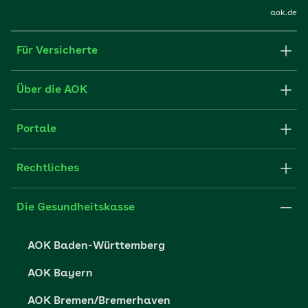
aok.de
Für Versicherte
Formulare und Anträge
Über die AOK
Apps
Struktur & Verwaltung
Portale
E-Mail senden
Newsletter
Fachportal für Arbeitgeber
Rechtliches
FAQ
Medien der AOK
Leistungserbringer
Websitenutzung
Impressum
Die Gesundheitskasse
Partner der AOK
Karriere
Cookie-Einstellungen
AOK Baden-Württemberg
Presse- und Politikportal
Datenschutz
AOK Bayern
Vertriebspartner-Service
Fehlverhalten melden
AOK Bremen/Bremerhaven