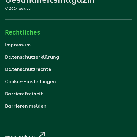
Gesundheitsmagazin
© 2024 aok.de
Familie
Rechtliches
Reisen
Impressum
Wohlbefinden
Datenschutzerklärung
Datenschutzrechte
Körper & Psyche
Cookie-Einstellungen
Digital gesund
Barrierefreiheit
Barrieren melden
Nachhaltigkeit
Pflege