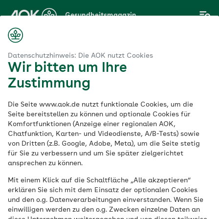
Zum
Gesundheitsmagazin
Hauptinhalt
springen
Magazin
ine Zerrung im Oberschenkel vermeiden oder richtig behandeln
Datenschutzhinweis: Die AOK nutzt Cookies
Wir bitten um Ihre
Zustimmung
Sportverletzung
Die Seite www.aok.de nutzt funktionale Cookies, um die
Eine Zerrung im
Seite bereitstellen zu können und optionale Cookies für
Komfortfunktionen (Anzeige einer regionalen AOK,
Chatfunktion, Karten- und Videodienste, A/B-Tests) sowie
Oberschenkel
von Dritten (z.B. Google, Adobe, Meta), um die Seite stetig
für Sie zu verbessern und um Sie später zielgerichtet
vermeiden oder
ansprechen zu können.
Mit einem Klick auf die Schaltfläche „Alle akzeptieren“
richtig behandeln
erklären Sie sich mit dem Einsatz der optionalen Cookies
und den o.g. Datenverarbeitungen einverstanden. Wenn Sie
einwilligen werden zu den o.g. Zwecken einzelne Daten an