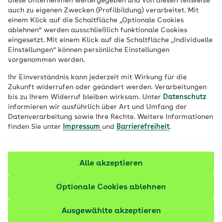
diese Unternehmen weitergegeben und von diesen teilweise
Veröffentlicht am:
21.08.2020
aktualisiert am 18.02.2026
auch zu eigenen Zwecken (Profilbildung) verarbeitet. Mit
5 Minuten Lesedauer
einem Klick auf die Schaltfläche „Optionale Cookies
ablehnen“ werden ausschließlich funktionale Cookies
eingesetzt. Mit einem Klick auf die Schaltfläche „Individuelle
Eine Muskelzerrung tritt plötzlich und
Einstellungen“ können persönliche Einstellungen
häufig im Oberschenkel auf.
vorgenommen werden.
Ausreichendes Aufwärmen kann einer
Ihr Einverständnis kann jederzeit mit Wirkung für die
Zerrung vorbeugen, ist aber nur eine von
Zukunft widerrufen oder geändert werden. Verarbeitungen
mehreren wirksamen Maßnahmen.
bis zu Ihrem Widerruf bleiben wirksam. Unter
Datenschutz
informieren wir ausführlich über Art und Umfang der
Datenverarbeitung sowie Ihre Rechte. Weitere Informationen
Fachlich geprüft
finden Sie unter
Impressum
und
Barrierefreiheit
.
Alle akzeptieren
Optionale Cookies ablehnen
Ausgewählte akzeptieren