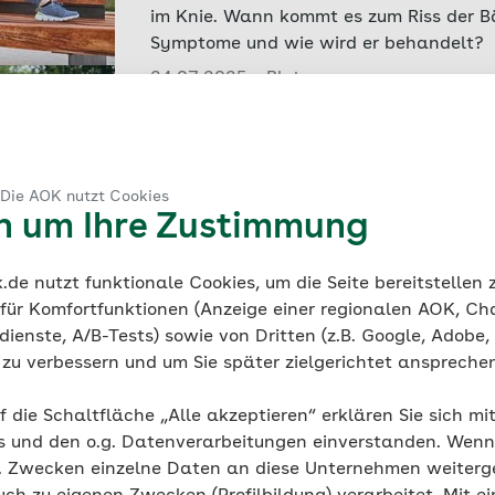
im Knie. Wann kommt es zum Riss der B
Symptome und wie wird er behandelt?
24.07.2025 - Blut
Bindegewebe stärken: die best
Das Bindegewebe ist ein wichtiger Best
Körpers. Wie lässt es sich wieder stär
 Die AOK nutzt Cookies
und geschädigt ist? Erfahren Sie mehr!
en um Ihre Zustimmung
04.07.2025 - Erste Hilfe
de nutzt funktionale Cookies, um die Seite bereitstellen
Schnell erste Hilfe leisten: Zah
 für Komfortfunktionen (Anzeige einer regionalen AOK, Ch
ienste, A/B-Tests) sowie von Dritten (z.B. Google, Adobe,
Kindern
ie zu verbessern und um Sie später zielgerichtet anspreche
Rund jedes dritte Kind erleidet einen Za
über häufige Zahnverletzungen, Maßna
f die Schaltfläche „Alle akzeptieren“ erklären Sie sich mi
wie sich Zahnunfälle vermeiden lassen.
s und den o.g. Datenverarbeitungen einverstanden. Wenn 
19.06.2025 - Verletzungen
g. Zwecken einzelne Daten an diese Unternehmen weiter