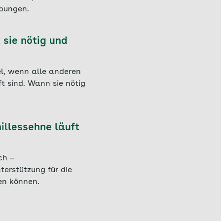
bungen.
 sie nötig und
el, wenn alle anderen
 sind. Wann sie nötig
illessehne läuft
ch –
erstützung für die
en können.