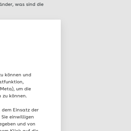
änder, was sind die
en Tipps
andteil unseres
ken, wenn es schwach
 zu können und
nunfall bei
atfunktion,
 Meta), um die
n zu können.
hnunfall. Ein Überblick
hmen im Notfall und
t dem Einsatz der
Sie einwilligen
gegeben und von