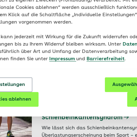
uch zu eigenen Zwecken (Profilbildung) verarbeitet. Mit ei
Wie ein Knochenbruch heilt un
ionale Cookies ablehnen“ werden ausschließlich funktion
dauert
nem Klick auf die Schaltfläche „Individuelle Einstellungen
Nach einem Knochenbruch sind Ruhigst
ellungen vorgenommen werden.
angesagt. Welche Faktoren beeinflusse
Heilungsprozess?
 kann jederzeit mit Wirkung für die Zukunft widerrufen o
ungen bis zu Ihrem Widerruf bleiben wirksam. Unter
Daten
16.05.2025 - Nervensystem
usführlich über Art und Umfang der Datenverarbeitung sow
Koma, Wachkoma, künstliches
onen finden Sie unter
Impressum
und
Barrierefreiheit
.
die Unterschiede?
Was bedeutet es, wenn ein Mensch ins 
Ursachen gibt es dafür? Erfahren Sie m
nstellungen
Ausgewähl
Arten des Komas und zur Behandlung.
30.04.2025 - Lauftraining
ies ablehnen
A
Diese Dehnübungen helfen bei
Schienbeinkantensyndrom
Wie lässt sich das Schienbeinkantensy
Überlastungserscheinung beim Sport – 