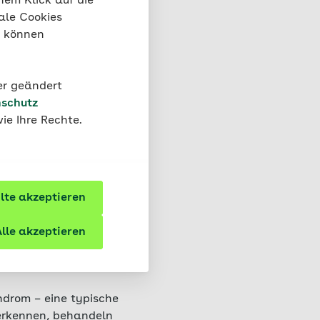
nem Klick auf die
d wie lange es
ale Cookies
“ können
ellung und Schonung
n den
der geändert
schutz
ie Ihre Rechte.
 Koma: Was sind
Koma fällt und welche
ehr zu verschiedenen
te akzeptieren
lle akzeptieren
m
ndrom – eine typische
erkennen, behandeln