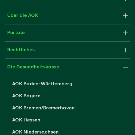
Formulare und Anträge
Über die AOK
Apps
Struktur & Verwaltung
Portale
E-Mail senden
Newsletter
Fachportal für Arbeitgeber
Rechtliches
FAQ
Medien der AOK
Leistungserbringer
Websitenutzung
Impressum
Die Gesundheitskasse
Partner der AOK
Karriere
Cookie-Einstellungen
AOK Baden-Württemberg
Presse- und Politikportal
Datenschutz
AOK Bayern
Vertriebspartner-Service
Fehlverhalten melden
AOK Bremen/Bremerhaven
Barrierefreiheit
AOK Hessen
Barriere melden
AOK Niedersachsen