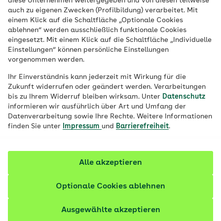
diese Unternehmen weitergegeben und von diesen teilweise
Risikofaktoren wie Diabetes mellitus Typ 2
auch zu eigenen Zwecken (Profilbildung) verarbeitet. Mit
einem Klick auf die Schaltfläche „Optionale Cookies
und Bluthochdruck zugenommen. Die AOK
ablehnen“ werden ausschließlich funktionale Cookies
unterstützt ihre Versicherten mit
eingesetzt. Mit einem Klick auf die Schaltfläche „Individuelle
Leistungen zur Vorbeugung von
Einstellungen“ können persönliche Einstellungen
vorgenommen werden.
Herzerkrankungen.
Ihr Einverständnis kann jederzeit mit Wirkung für die
Zukunft widerrufen oder geändert werden. Verarbeitungen
bis zu Ihrem Widerruf bleiben wirksam. Unter
Datenschutz
informieren wir ausführlich über Art und Umfang der
Datenverarbeitung sowie Ihre Rechte. Weitere Informationen
finden Sie unter
Impressum
und
Barrierefreiheit
.
Alle akzeptieren
Optionale Cookies ablehnen
Ausgewählte akzeptieren