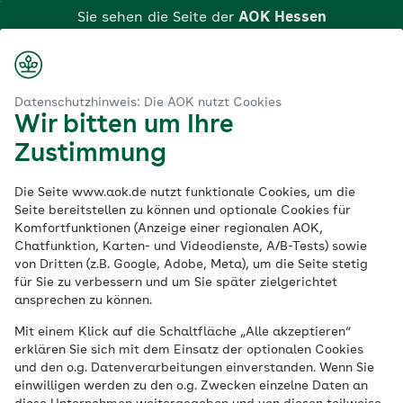
Zum
Sie sehen die Seite der
AOK Hessen
Hauptinhalt
springen
Login
Suche
Menü
aok.de
Nachrichten Ihrer AOK Hessen
Rückgang bei Herzinfarkten
Datenschutzhinweis: Die AOK nutzt Cookies
Wir bitten um Ihre
Weniger Herzinfarkte
Zustimmung
in
Deutschland und
Die Seite www.aok.de nutzt funktionale Cookies, um die
Seite bereitstellen zu können und optionale Cookies für
Komfortfunktionen (Anzeige einer regionalen AOK,
Hessen
Chatfunktion, Karten- und Videodienste, A/B-Tests) sowie
von Dritten (z.B. Google, Adobe, Meta), um die Seite stetig
für Sie zu verbessern und um Sie später zielgerichtet
Die Zahl der Herzinfarkte in Deutschland
ansprechen zu können.
ist laut einer aktuellen Analyse des
Mit einem Klick auf die Schaltfläche „Alle akzeptieren“
Wissenschaftlichen Instituts der AOK
erklären Sie sich mit dem Einsatz der optionalen Cookies
(WIdO) in den vergangenen Jahren
und den o.g. Datenverarbeitungen einverstanden. Wenn Sie
einwilligen werden zu den o.g. Zwecken einzelne Daten an
gesunken. Gleichzeitig haben