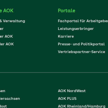
ie AOK
Portale
 & Verwaltung
Fachportal für Arbeitgebe
er
Leistungserbringer
er AOK
Karriere
der AOK
Presse- und Politikportal
Vertriebspartner-Service
sen
AOK NordWest
dersachsen
AOK PLUS
dost
AOK Rheinland/Hamburg