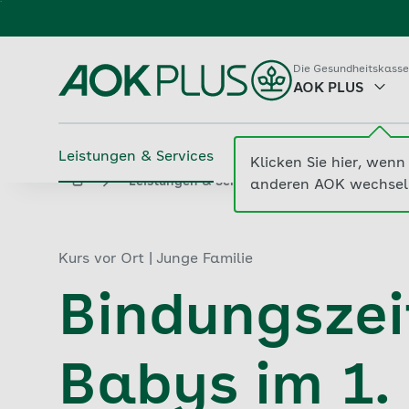
Zum
Hauptinhalt
springen
Die Gesundheitskasse
AOK PLUS
Leistungen & Services
Beiträge & Tarife
M
Klicken Sie hier, wenn 
...
aok.de
Leistungen & Services
Suche 
anderen AOK wechsel
Kurs vor Ort | Junge Familie
Bindungszeit
Babys im 1.