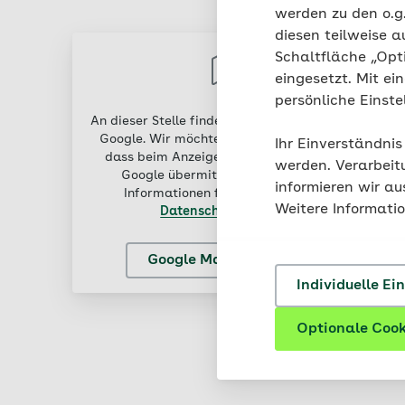
werden zu den o.
diesen teilweise a
Schaltfläche „Opt
eingesetzt. Mit ei
persönliche Einst
An dieser Stelle finden Sie externen Inhalt von
Google. Wir möchten Sie darauf hinweisen,
Ihr Einverständnis
dass beim Anzeigen des Inhalts Daten an
werden. Verarbeit
Google übermittelt werden. Weitere
informieren wir a
Informationen finden Sie in unserer
Weitere Informati
Datenschutzerklärung
.
Google Maps aktivieren
Individuelle Ei
Optionale Cook