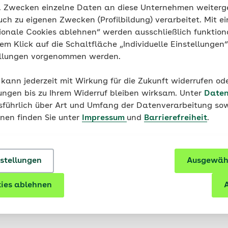
g. Zwecken einzelne Daten an diese Unternehmen weiter
Veranstaltungsort
uch zu eigenen Zwecken (Profilbildung) verarbeitet. Mit ei
ionale Cookies ablehnen“ werden ausschließlich funktion
Obere Hauptstr. 107 Hebammenpraxis,
nem Klick auf die Schaltfläche „Individuelle Einstellungen
09243 Niederfrohna
ellungen vorgenommen werden.
Route planen
 kann jederzeit mit Wirkung für die Zukunft widerrufen o
ungen bis zu Ihrem Widerruf bleiben wirksam. Unter
Daten
usführlich über Art und Umfang der Datenverarbeitung sow
onen finden Sie unter
Impressum
und
Barrierefreiheit
.
nstellungen
Ausgewähl
ies ablehnen
A