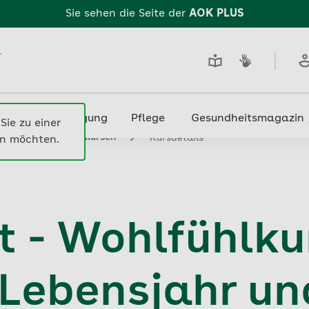
Sie sehen die Seite der
AOK PLUS
.
edizin & Versorgung
Pflege
Gesundheitsmagazin
Sie zu einer
nach Gesundheitskursen
Kursdetails
n möchten.
 - Wohlfühlkur
 Lebensjahr un