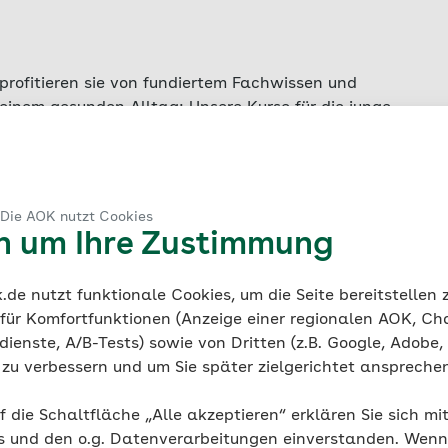
, profitieren sie von fundiertem Fachwissen und
einem gesunden Alltag: Unsere Kurse für die junge
n im Leben einer Familie. Teilnehmende Familien
, familiäre Stressbewältigung und Suchtprävention
sioneller Kursleitung erarbeiten Sie alltagstauglich
ilie. Mit weiterführenden Angeboten in Ihrer Region
 Die AOK nutzt Cookies
undheit Ihrer Familie. Sie sind neugierig geworden
en um Ihre Zustimmung
e junge Familie? Dann kontaktieren Sie den
den Angeboten, Kursinhalten und deren Ablauf.
de nutzt funktionale Cookies, um die Seite bereitstellen
 für Komfortfunktionen (Anzeige einer regionalen AOK, Ch
ienste, A/B-Tests) sowie von Dritten (z.B. Google, Adobe,
ie zu verbessern und um Sie später zielgerichtet anspreche
abyzeit
f die Schaltfläche „Alle akzeptieren“ erklären Sie sich mi
s und den o.g. Datenverarbeitungen einverstanden. Wenn 