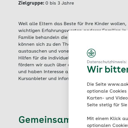
Zielgruppe:
0 bis 3 Jahre
Weil alle Eltern das Beste für Ihre Kinder wollen
wichtigen Erfahrungswerten anderer Familien in 
Familie behandeln die unterschiedlichsten Frage
können sich zu den Themen Bewegung, Ernährung
austauschen und voneinander lernen. Unter profes
Hilfen für die individuellen Bedürfnisse Ihrer Fam
Datenschutzhinweis:
fördern wir auch über die Kurszeit hinaus die Ges
Wir bitt
und haben Interesse an unseren Angeboten für di
Kursanbieter und informieren Sie sich zu passen
Die Seite www.aok.
optionale Cookies
Karten- und Videod
Seite stetig für S
Gemeinsam durch die B
Mit einem Klick au
optionalen Cookie