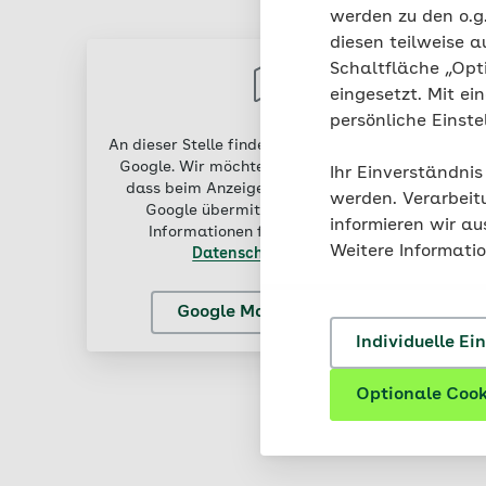
werden zu den o.
diesen teilweise a
Schaltfläche „Opt
eingesetzt. Mit ei
persönliche Einst
An dieser Stelle finden Sie externen Inhalt von
Google. Wir möchten Sie darauf hinweisen,
Ihr Einverständnis
dass beim Anzeigen des Inhalts Daten an
werden. Verarbeit
Google übermittelt werden. Weitere
informieren wir a
Informationen finden Sie in unserer
Weitere Informati
Datenschutzerklärung
.
Google Maps aktivieren
Individuelle Ei
Optionale Cook