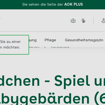
Sie sehen die Seite der
AOK PLUS
.
edizin & Versorgung
Pflege
Gesundheitsmagazin
Sie zu einer
nach Gesundheitskursen
Kursdetails
n möchten.
chen - Spiel 
abygebärden (