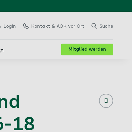
Login
Kontakt
& AOK vor Ort
Suche
Mitglied werden
und
Plauderhän
6-18