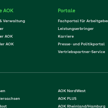
ie AOK
Portale
 & Verwaltung
Fachportal für Arbeitgebe
er
Leistungserbringer
er AOK
Karriere
der AOK
Presse- und Politikportal
Vertriebspartner-Service
sen
AOK NordWest
dersachsen
AOK PLUS
dost
AOK Rheinland/Hamburg