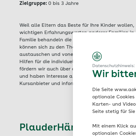
Zielgruppe:
0 bis 3 Jahre
Weil alle Eltern das Beste für Ihre Kinder wollen
wichtigen Erfahrungswerten anderer Familien in 
Familie behandeln die unterschiedlichsten Frage
können sich zu den Themen Bewegung, Ernährung
austauschen und voneinander lernen. Unter profes
Hilfen für die individuellen Bedürfnisse Ihrer Fam
Datenschutzhinweis:
fördern wir auch über die Kurszeit hinaus die Ges
Wir bitt
und haben Interesse an unseren Angeboten für di
Kursanbieter und informieren Sie sich zu passen
Die Seite www.aok.
optionale Cookies
Karten- und Videod
Seite stetig für S
PlauderHände - Nina Oe
Mit einem Klick au
optionalen Cookie