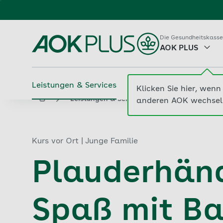
Zum
Hauptinhalt
springen
Die Gesundheitskasse
AOK PLUS
Leistungen & Services
Beiträge & Tarife
M
Klicken Sie hier, wenn 
...
aok.de
Leistungen & Services
Suche 
anderen AOK wechsel
Kurs vor Ort | Junge Familie
Plauderhänd
Spaß mit B