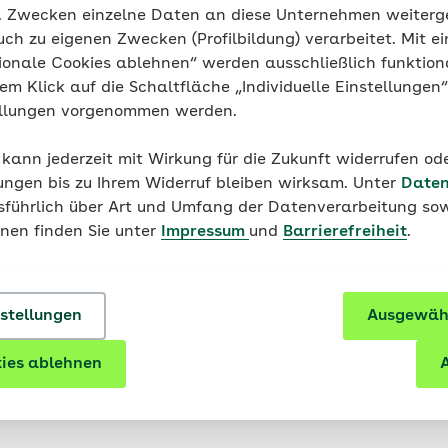
g. Zwecken einzelne Daten an diese Unternehmen weiter
Veranstaltungsort
uch zu eigenen Zwecken (Profilbildung) verarbeitet. Mit ei
ionale Cookies ablehnen“ werden ausschließlich funktion
Schillerstraße 26 - Pädagogisches Institut
nem Klick auf die Schaltfläche „Individuelle Einstellungen
Erfurt,
99086 Erfurt
ellungen vorgenommen werden.
Route planen
 kann jederzeit mit Wirkung für die Zukunft widerrufen o
ungen bis zu Ihrem Widerruf bleiben wirksam. Unter
Daten
usführlich über Art und Umfang der Datenverarbeitung sow
onen finden Sie unter
Impressum
und
Barrierefreiheit
.
nstellungen
Ausgewähl
ies ablehnen
A