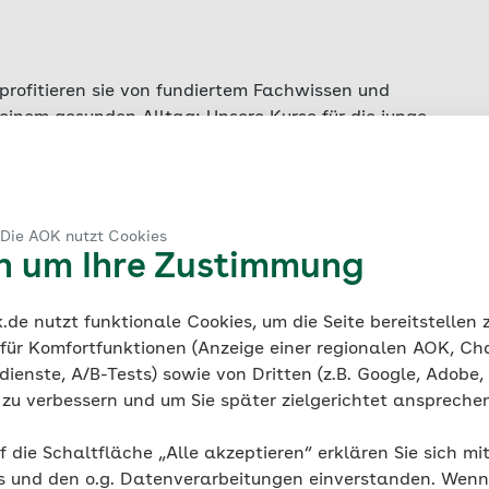
, profitieren sie von fundiertem Fachwissen und
einem gesunden Alltag: Unsere Kurse für die junge
n im Leben einer Familie. Teilnehmende Familien
, familiäre Stressbewältigung und Suchtprävention
sioneller Kursleitung erarbeiten Sie alltagstauglich
ilie. Mit weiterführenden Angeboten in Ihrer Region
 Die AOK nutzt Cookies
undheit Ihrer Familie. Sie sind neugierig geworden
en um Ihre Zustimmung
e junge Familie? Dann kontaktieren Sie den
den Angeboten, Kursinhalten und deren Ablauf.
de nutzt funktionale Cookies, um die Seite bereitstellen
 für Komfortfunktionen (Anzeige einer regionalen AOK, Ch
ienste, A/B-Tests) sowie von Dritten (z.B. Google, Adobe,
ie zu verbessern und um Sie später zielgerichtet anspreche
rtel
f die Schaltfläche „Alle akzeptieren“ erklären Sie sich mi
s und den o.g. Datenverarbeitungen einverstanden. Wenn 