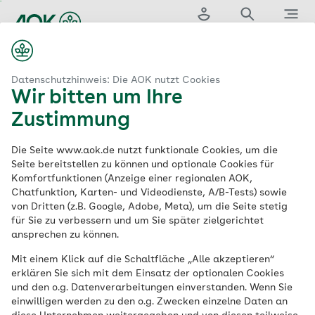
Zum
Hauptinhalt
Login
Suche
Menü
springen
Keine Breadcrumbs hinterlegt
Datenschutzhinweis: Die AOK nutzt Cookies
Wir bitten um Ihre
Information on Data
Zustimmung
Processing by
AOK-
Die Seite www.aok.de nutzt funktionale Cookies, um die
Seite bereitstellen zu können und optionale Cookies für
Komfortfunktionen (Anzeige einer regionalen AOK,
Bundesverband
Chatfunktion, Karten- und Videodienste, A/B-Tests) sowie
von Dritten (z.B. Google, Adobe, Meta), um die Seite stetig
für Sie zu verbessern und um Sie später zielgerichtet
The following information provides an
ansprechen zu können.
overview of the collection and processing
Mit einem Klick auf die Schaltfläche „Alle akzeptieren“
of your data and the rights related
erklären Sie sich mit dem Einsatz der optionalen Cookies
thereto.
und den o.g. Datenverarbeitungen einverstanden. Wenn Sie
einwilligen werden zu den o.g. Zwecken einzelne Daten an