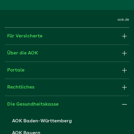
aok.de
Für Versicherte
Formulare und Anträge
Über die AOK
Apps
Struktur & Verwaltung
Portale
E-Mail senden
Newsletter
Fachportal für Arbeitgeber
Rechtliches
FAQ
Medien der AOK
Leistungserbringer
Websitenutzung
Impressum
Die Gesundheitskasse
Partner der AOK
Karriere
Cookie-Einstellungen
AOK Baden-Württemberg
Presse- und Politikportal
Datenschutz
AOK Bayern