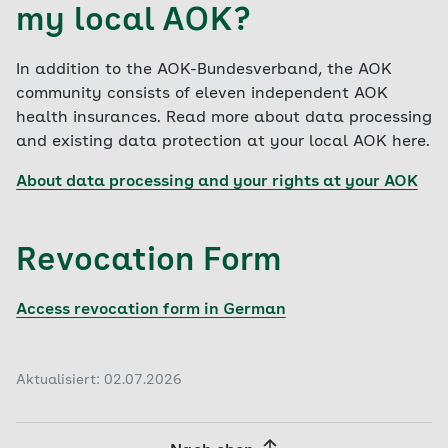
being carried out lawfully, you can contact us or
Informationsfreiheit
my local AOK?
In the case of data processing based on
our data protection officer. You can reach our
Friedrichstr. 219
consent, you have the right to revoke this
data protection officer at:
10969 Berlin
In addition to the AOK-Bundesverband, the AOK
consent at any time with future effect
community consists of eleven independent AOK
Contact details of data protection officer:
phone: +49 (0)30 13889-0
health insurances. Read more about data processing
e-mail:
mailbox@datenschutz-berlin.de
Data protection officer at AOK
and existing data protection at your local AOK here.
Contact form
(german)
About data processing and your rights at your AOK
AOK-Bundesverband GbR
Rosenthaler Straße 31
10178 Berlin
Revocation Form
phone: +49 (0)30 34646-0
Access revocation form in German
Aktualisiert: 02.07.2026