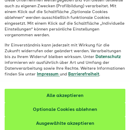
diese Unternehmen weitergegeben und von diesen teilweise
auch zu eigenen Zwecken (Profilbildung) verarbeitet. Mit
Information on Data
einem Klick auf die Schaltfläche „Optionale Cookies
ablehnen“ werden ausschließlich funktionale Cookies
Processing by AOK-
eingesetzt. Mit einem Klick auf die Schaltfläche „Individuelle
Einstellungen“ können persönliche Einstellungen
Bundesverband
vorgenommen werden.
Ihr Einverständnis kann jederzeit mit Wirkung für die
Zukunft widerrufen oder geändert werden. Verarbeitungen
bis zu Ihrem Widerruf bleiben wirksam. Unter
Datenschutz
Why do we process your data, and on what
informieren wir ausführlich über Art und Umfang der
Datenverarbeitung sowie Ihre Rechte. Weitere Informationen
legal basis?
finden Sie unter
Impressum
und
Barrierefreiheit
.
The AOK-Bundesverband processes data in
Where do we process your data?
accordance with the provisions of the EU
Alle akzeptieren
General Data Protection Regulation:
The processing of social data is only permissible
What data do we process?
in Germany or another member state of the
Optionale Cookies ablehnen
To fulfill legal obligations pursuant to Article
European Union or the European Economic Area
6(1)(c) of the GDPR,
We process the following categories of data:
Who receives your data?
if the legal requirements specified for this are
Ausgewählte akzeptieren
to fulfill its own contractual obligations