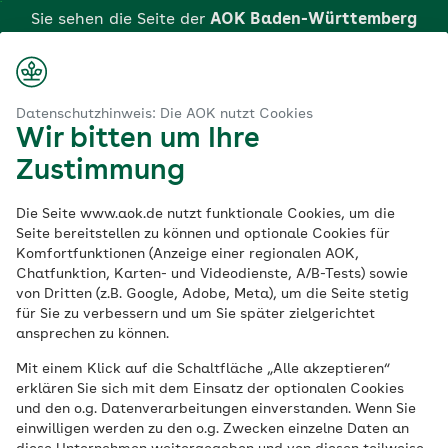
Zum
Sie sehen die Seite der
AOK Baden-Württemberg
Hauptinhalt
Login
Suche
Menü
springen
aok.de
 Baden-Württemberg
Curaplan-Programm - Kursbuchung
Datenschutzhinweis: Die AOK nutzt Cookies
Wir bitten um Ihre
Curaplan
-
Zustimmung
Kursprogramm – Die
Die Seite www.aok.de nutzt funktionale Cookies, um die
Seite bereitstellen zu können und optionale Cookies für
Komfortfunktionen (Anzeige einer regionalen AOK,
Buchung Ihrer
Chatfunktion, Karten- und Videodienste, A/B-Tests) sowie
von Dritten (z.B. Google, Adobe, Meta), um die Seite stetig
Gesundheitskurse
für Sie zu verbessern und um Sie später zielgerichtet
ansprechen zu können.
Mit einem Klick auf die Schaltfläche „Alle akzeptieren“
Mit dem Curaplan-Kursprogramm bietet
erklären Sie sich mit dem Einsatz der optionalen Cookies
die AOK Baden-Württemberg für
und den o.g. Datenverarbeitungen einverstanden. Wenn Sie
Menschen mit einer chronischen
einwilligen werden zu den o.g. Zwecken einzelne Daten an