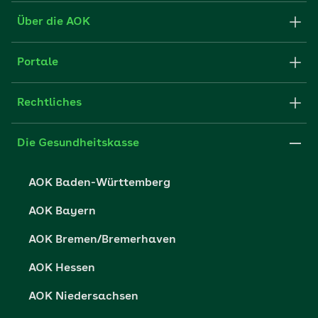
Formulare und Anträge
Über die AOK
Apps
Struktur & Verwaltung
Portale
E-Mail senden
Newsletter
Fachportal für Arbeitgeber
Rechtliches
FAQ
Medien der AOK
Leistungserbringer
Websitenutzung
Impressum
Die Gesundheitskasse
Partner der AOK
Karriere
Cookie-Einstellungen
AOK Baden-Württemberg
Presse- und Politikportal
Datenschutz
AOK Bayern
Vertriebspartner-Service
Fehlverhalten melden
AOK Bremen/Bremerhaven
Barrierefreiheit
AOK Hessen
Barriere melden
AOK Niedersachsen