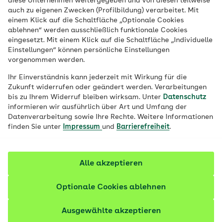
diese Unternehmen weitergegeben und von diesen teilweise
Erkrankung darauf abgestimmte
auch zu eigenen Zwecken (Profilbildung) verarbeitet. Mit
Gesundheitskurse an. Wir zeigen Ihnen, wie
einem Klick auf die Schaltfläche „Optionale Cookies
ablehnen“ werden ausschließlich funktionale Cookies
Sie eine auf Ihre Erkrankung angepasste
eingesetzt. Mit einem Klick auf die Schaltfläche „Individuelle
Bewegungseinheit absolvieren oder sich
Einstellungen“ können persönliche Einstellungen
entsprechend Ihrer Erkrankung lecker und
vorgenommen werden.
gesund ernähren können, um Ihre
Ihr Einverständnis kann jederzeit mit Wirkung für die
Lebensqualität deutlich zu steigern.
Zukunft widerrufen oder geändert werden. Verarbeitungen
bis zu Ihrem Widerruf bleiben wirksam. Unter
Datenschutz
informieren wir ausführlich über Art und Umfang der
Datenverarbeitung sowie Ihre Rechte. Weitere Informationen
finden Sie unter
Impressum
und
Barrierefreiheit
.
Alle akzeptieren
Optionale Cookies ablehnen
Ausgewählte akzeptieren