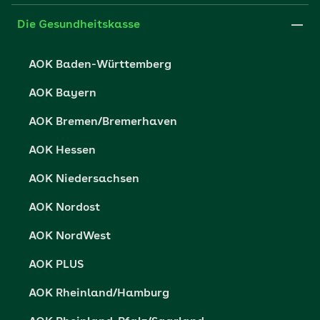
Medien der AOK
Leistungserbringer
Websitenutzung
Impressum
Die Gesundheitskasse
Partner der AOK
Karriere
Cookie-Einstellungen
AOK Baden-Württemberg
Presse- und Politikportal
Datenschutz
AOK Bayern
Vertriebspartner-Service
Fehlverhalten melden
AOK Bremen/Bremerhaven
Barrierefreiheit
AOK Hessen
Barriere melden
AOK Niedersachsen
AOK Nordost
AOK NordWest
AOK PLUS
AOK Rheinland/Hamburg