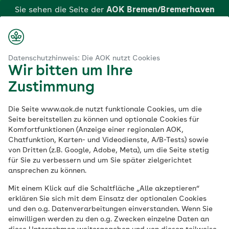
Zum
Sie sehen die Seite der
AOK Bremen/Bremerhaven
Hauptinhalt
springen
Login
Suche
Menü
aok.de
AOK Bremen/Bremerhaven
AOK Bewerbungsvorlagen
Datenschutzhinweis: Die AOK nutzt Cookies
Wir bitten um Ihre
Klicken Sie hier, wenn Sie zu einer anderen AOK
AOK
Zustimmung
wechseln möchten.
Bewerbungsvorlagen
Die Seite www.aok.de nutzt funktionale Cookies, um die
Seite bereitstellen zu können und optionale Cookies für
Komfortfunktionen (Anzeige einer regionalen AOK,
für die Ausbildung
Chatfunktion, Karten- und Videodienste, A/B-Tests) sowie
von Dritten (z.B. Google, Adobe, Meta), um die Seite stetig
für Sie zu verbessern und um Sie später zielgerichtet
Die AOK Bremen/Bremerhaven unterstützt
ansprechen zu können.
Sie gerne bei Ihrer Bewerbung für eine
Mit einem Klick auf die Schaltfläche „Alle akzeptieren“
Ausbildung. Die Bewerbungsvorlagen
erklären Sie sich mit dem Einsatz der optionalen Cookies
können Sie hier einfach herunterladen.
und den o.g. Datenverarbeitungen einverstanden. Wenn Sie
einwilligen werden zu den o.g. Zwecken einzelne Daten an