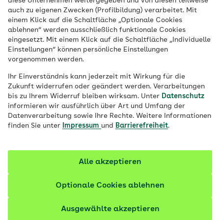
diese Unternehmen weitergegeben und von diesen teilweise
auch zu eigenen Zwecken (Profilbildung) verarbeitet. Mit
Wie wird eine Bewerbung
einem Klick auf die Schaltfläche „Optionale Cookies
ablehnen“ werden ausschließlich funktionale Cookies
geschrieben?
eingesetzt. Mit einem Klick auf die Schaltfläche „Individuelle
Einstellungen“ können persönliche Einstellungen
vorgenommen werden.
Schau dir hier unsere Mustervorlagen an:
Ihr Einverständnis kann jederzeit mit Wirkung für die
Zukunft widerrufen oder geändert werden. Verarbeitungen
bis zu Ihrem Widerruf bleiben wirksam. Unter
Datenschutz
informieren wir ausführlich über Art und Umfang der
Passende Dokumente zum
Datenverarbeitung sowie Ihre Rechte. Weitere Informationen
finden Sie unter
Impressum
und
Barrierefreiheit
.
Download von der AOK
Bremen/Bremerhaven
Alle akzeptieren
AOK Bewerbungsvorlage
Anschreiben
Optionale Cookies ablehnen
DOCX (0,08 MB)
Ausgewählte akzeptieren