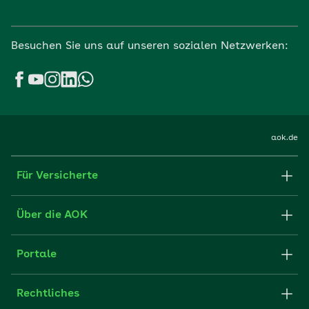
Besuchen Sie uns auf unseren sozialen Netzwerken:
aok.de
Für Versicherte
Formulare und Anträge
Über die AOK
Apps
Struktur & Verwaltung
Portale
E-Mail senden
Newsletter
Fachportal für Arbeitgeber
Rechtliches
FAQ