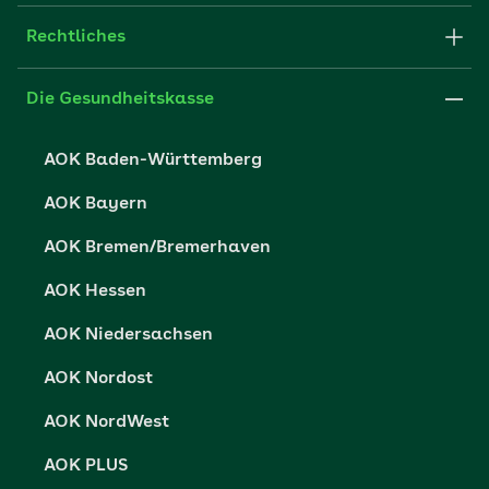
Newsletter
Fachportal für Arbeitgeber
Rechtliches
FAQ
Medien der AOK
Leistungserbringer
Websitenutzung
Impressum
Die Gesundheitskasse
Partner der AOK
Karriere
Cookie-Einstellungen
AOK Baden-Württemberg
Presse- und Politikportal
Datenschutz
AOK Bayern
Vertriebspartner-Service
Fehlverhalten melden
AOK Bremen/Bremerhaven
Barrierefreiheit
AOK Hessen
Barriere melden
AOK Niedersachsen
AOK Nordost
AOK NordWest
AOK PLUS