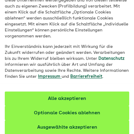
diese Unternehmen weitergegeben und von diesen teilweise
auch zu eigenen Zwecken (Profilbildung) verarbeitet. Mit
schwierigen oder seltenen medizinischen
einem Klick auf die Schaltfläche „Optionale Cookies
Fragestellungen. Für Eltern entfällt so der
ablehnen“ werden ausschließlich funktionale Cookies
weitere Weg zu einem spezialisierten Arzt.
eingesetzt. Mit einem Klick auf die Schaltfläche „Individuelle
Einstellungen“ können persönliche Einstellungen
Bereits seit 2016 unterstützt die AOK
vorgenommen werden.
Bayern die Telemedizin im Rahmen des
Ihr Einverständnis kann jederzeit mit Wirkung für die
Kinder- und Jugendarztvertrages. Damit
Zukunft widerrufen oder geändert werden. Verarbeitungen
ist die AOK Bayern Vorreiter für den
bis zu Ihrem Widerruf bleiben wirksam. Unter
Datenschutz
informieren wir ausführlich über Art und Umfang der
Einsatz in der Praxis.
Datenverarbeitung sowie Ihre Rechte. Weitere Informationen
finden Sie unter
Impressum
und
Barrierefreiheit
.
Am Kinder- und
Alle akzeptieren
Jugendarzt-Vertrag der
AOK Bayern teilnehmen
Optionale Cookies ablehnen
und Vorteile nutzen
Ausgewählte akzeptieren