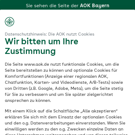
Zum
Sie sehen die Seite der
AOK Bayern
Hauptinhalt
springen
Login
Suche
Menü
aok.de
AOK Bayern
Telemedizin: Zweitmeinung online einholen
Datenschutzhinweis: Die AOK nutzt Cookies
Wir bitten um Ihre
Klicken Sie hier, wenn Sie zu einer anderen AOK
Telemedizin:
Zustimmung
wechseln möchten.
Zweitmeinung online
Die Seite www.aok.de nutzt funktionale Cookies, um die
Seite bereitstellen zu können und optionale Cookies für
Komfortfunktionen (Anzeige einer regionalen AOK,
einholen
Chatfunktion, Karten- und Videodienste, A/B-Tests) sowie
von Dritten (z.B. Google, Adobe, Meta), um die Seite stetig
für Sie zu verbessern und um Sie später zielgerichtet
ansprechen zu können.
Eine Leistung der AOK Bayern
Mit einem Klick auf die Schaltfläche „Alle akzeptieren“
Mit dem Telekonsil kann der Kinderarzt
erklären Sie sich mit dem Einsatz der optionalen Cookies
und den o.g. Datenverarbeitungen einverstanden. Wenn Sie
einen Spezialisten online hinzuziehen.
einwilligen werden zu den o.g. Zwecken einzelne Daten an
Nützlich ist dies bei bestimmten