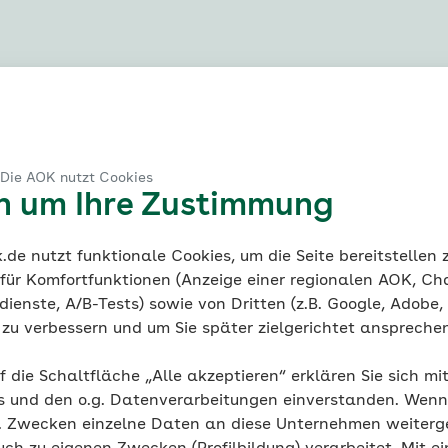
e für pflegende Angehörige
ege – Online Selbsthilfe Programm für pflegende Angehör
ression – Interaktives online Trainingsprogramm für Ver
 Die AOK nutzt Cookies
en um Ihre Zustimmung
bs – Online Selbsthilfe Programm für Versicherte
ekurs- Pflegen zu Hause (für pflegende Angehörige)
de nutzt funktionale Cookies, um die Seite bereitstellen
t GARDA: Gesundheitsökonomische Auswertung der Belast
 für Komfortfunktionen (Anzeige einer regionalen AOK, Ch
agung)
ienste, A/B-Tests) sowie von Dritten (z.B. Google, Adobe,
h Diabetes
ie zu verbessern und um Sie später zielgerichtet anspreche
 AnDemRose: Ressourcenrealisierung und Selbsthilfe für
f die Schaltfläche „Alle akzeptieren“ erklären Sie sich mi
 Demenz
s und den o.g. Datenverarbeitungen einverstanden. Wenn 
ege und Beruf: Online-Workshops für berufstätige pflege
g. Zwecken einzelne Daten an diese Unternehmen weiter