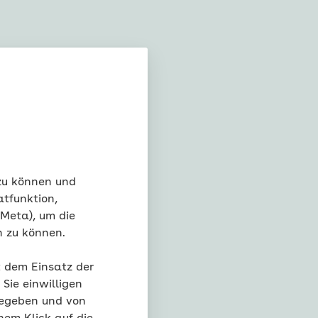
ige
sicherte
 zu können und
ung pflegender
atfunktion,
 Meta), um die
n zu können.
 pflegende Angehörige
t dem Einsatz der
Sie einwilligen
nde Angehörige
gegeben und von