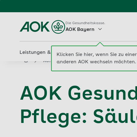
Zum
Hauptinhalt
Die Gesundheitskasse.
springen
AOK Bayern
Leistungen & Services
Beiträge & Tarife
M
aok.de
AOK Bayern
AOK Gesundheitsakademie 
AOK Gesund
Pflege: Säule