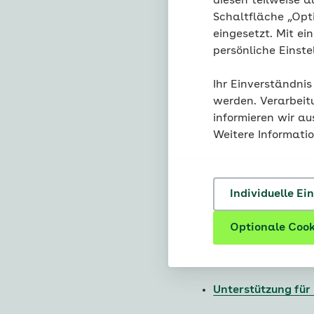
diesen teilweise a
Präsenz-Module:
Schaltfläche „Opt
Forschungsprojekt
eingesetzt. Mit ei
Alltagsbegleitung
persönliche Einst
Basispflegekurse 
Ihr Einverständnis
Gruppenpflegekurs
werden. Verarbeit
EduKation Demenz
informieren wir a
Kinaesthetics - H
Weitere Informati
Angehörige)
Demenzpflegekurse
Angehörige)
Individuelle Ei
Gesundheitskurse -
Optionale Cook
Programm „Familia
Weitere Informationen
Unterstützung für