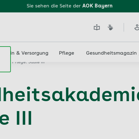
Sie sehen die Seite der
AOK Bayern
edizin & Versorgung
Pflege
Gesundheitsmagazin
für Pflege: Säule III
heitsakademie
 III