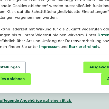
uch zu eigenen Zwecken (Profilbildung) verarbeitet. Mit ei
ionale Cookies ablehnen“ werden ausschließlich funktion
 BeStärken: Bewegen, Stärken, Wahrnehmen: Gesundheits
nem Klick auf die Schaltfläche „Individuelle Einstellungen
ellungen vorgenommen werden.
für pflegende Angehörige in Präsenz (Individuelle häusli
 kann jederzeit mit Wirkung für die Zukunft widerrufen o
e, sowie Spezialpflegekurse)
ungen bis zu Ihrem Widerruf bleiben wirksam. Unter
Daten
 - Gruppenschulung für Angehörige von Demenzerkrankt
usführlich über Art und Umfang der Datenverarbeitung sow
äusliche Schulung für kräfteschonende Bewegungsabläufe
onen finden Sie unter
Impressum
und
Barrierefreiheit
.
 Bayerische Alzheimer Gesellschaft „Hilfe beim Helfen“ 
nstellungen
Ausgewähl
 Zertifizierte Präventionskurse für Versicherte
ies ablehnen
A
le Pflege“ (für pflegende Angehörige)
:
 pflegende Angehörige auf einen Blick