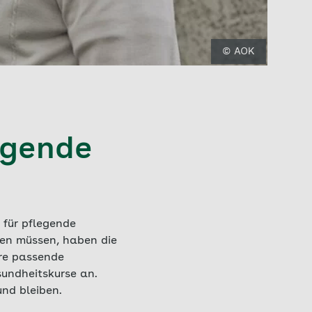
© AOK
egende
 für pflegende
nden müssen, haben die
ere passende
undheitskurse an.
und bleiben.