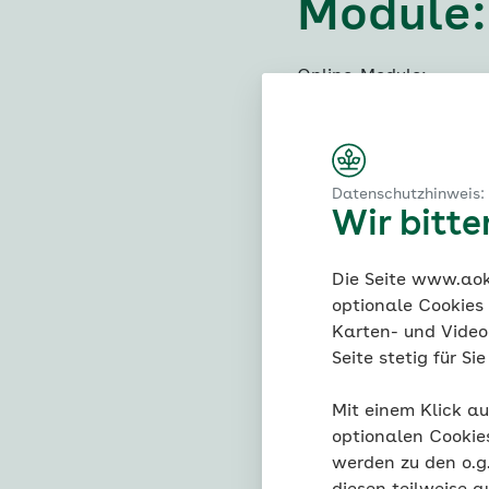
Module:
Online-Module:
Online Pflegekurs
Familiencoach Pfl
Familiencoach Dep
Datenschutzhinweis:
Wir bitt
Familiencoach Kre
Online Basispfleg
Die Seite www.aok.
Forschungsprojek
optionale Cookies
Angehöriger (Befr
Karten- und Videod
AOK Online-Coac
Seite stetig für S
Forschungsprojekt
Mit einem Klick au
von Menschen mit
optionalen Cookie
Mehr Kraft in Pfl
werden zu den o.