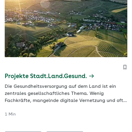
Projekte Stadt.Land.Gesund.
Die Gesundheitsversorgung auf dem Land ist ein
zentrales gesellschaftliches Thema. Wenig
Fachkräfte, mangelnde digitale Vernetzung und oft
große Entfernungen erschweren dort die ärztliche
1 Min
Versorgung. Viele Menschen sorgen sich daher,
abgehängt zu werden, und sind unzufrieden. Das gilt
vor allem für vulnerable Gruppen, also Menschen,