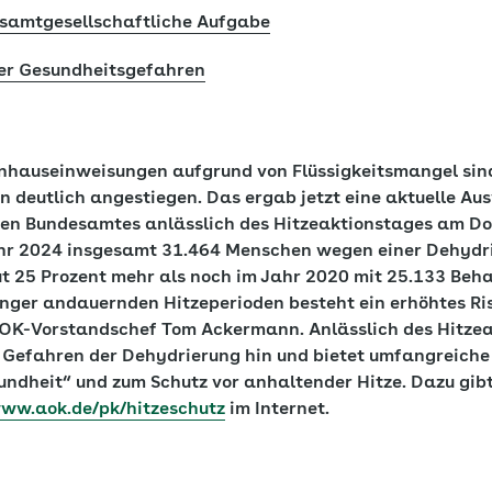
esamtgesellschaftliche Aufgabe
ber Gesundheitsgefahren
nhauseinweisungen aufgrund von Flüssigkeitsmangel sind
n deutlich angestiegen. Das ergab jetzt eine aktuelle Au
hen Bundesamtes anlässlich des Hitzeaktionstages am Don
r 2024 insgesamt 31.464 Menschen wegen einer Dehydri
ut 25 Prozent mehr als noch im Jahr 2020 mit 25.133 Beh
änger andauernden Hitzeperioden besteht ein erhöhtes Ris
AOK-Vorstandschef Tom Ackermann. Anlässlich des
Hitzea
 Gefahren der Dehydrierung hin und bietet umfangreiche
ndheit“ und zum Schutz vor anhaltender Hitze. Dazu gibt
ww.aok.de/pk/hitzeschutz
im Internet.