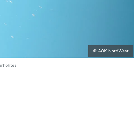
© AOK NordWest
erhöhtes