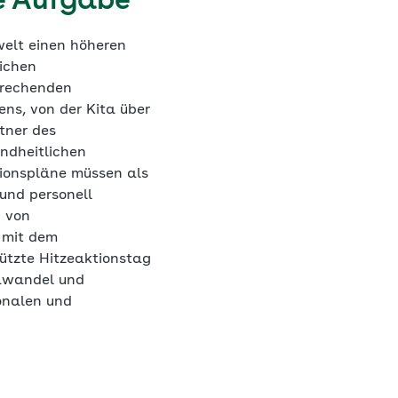
e Aufgabe
welt einen höheren
ichen
prechenden
ns, von der Kita über
tner des
ndheitlichen
tionspläne müssen als
und personell
g von
 mit dem
tützte Hitzeaktionstag
mawandel und
ionalen und