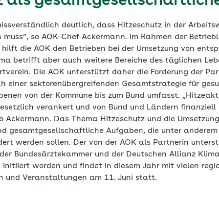
z als gesamtgesellschaftlich
ssverständlich deutlich, dass Hitzeschutz in der Arbeits
 muss“, so AOK-Chef Ackermann. Im Rahmen der Betriebl
hilft die AOK den Betrieben bei der Umsetzung von ents
betrifft aber auch weitere Bereiche des täglichen Lebe
rtverein. Die AOK unterstützt daher die Forderung der Par
h einer sektorenübergreifenden Gesamtstrategie für gesu
 Ebenen von der Kommune bis zum Bund umfasst. „Hitzeak
etzlich verankert und von Bund und Ländern finanziell 
 so Ackermann. Das Thema Hitzeschutz und die Umsetzun
nd gesamtgesellschaftliche Aufgaben, die unter anderem
dert werden sollen. Der von der AOK als Partnerin unters
n der Bundesärztekammer und der Deutschen Allianz Kli
 initiiert worden und findet in diesem Jahr mit vielen reg
 und Veranstaltungen am 11. Juni statt.