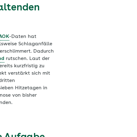
altenden
AOK
-Daten hat
elsweise Schlaganfälle
erschlimmert. Dadurch
nd
rutschen. Laut der
eits kurzfristig zu
kt verstärkt sich mit
ritten
sieben Hitzetagen in
nose von bisher
anden.