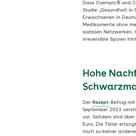
Dass Ozempic® und Co.
Studie „Gesundheit in
Erwachsenen in Deutsc
Medikamente ohne medi
sozialen Netzwerken. 
irreversible Spuren hi
Hohe Nachf
Schwarzma
Der
Rezept
-Betrug mit
September 2023 verstä
vor. Seitdem sind über
Euro. Die Täter erlan
noch zu keiner andere