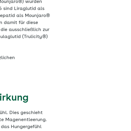
(Mounjaro®) wurden
 sind Liraglutid als
zepatid als Mounjaro®
 damit für diese
die ausschließlich zur
laglutid (Trulicity®)
zlichen
irkung
ühl. Dies geschieht
rte Magenentleerung.
 das Hungergefühl