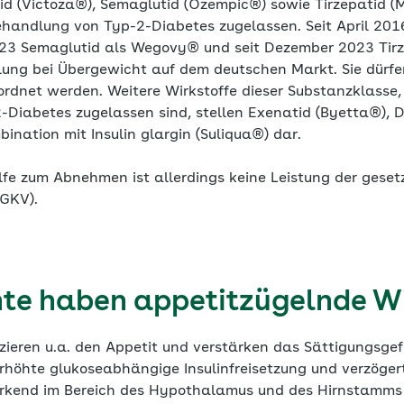
utid (Victoza®), Semaglutid (Ozempic®) sowie Tirzepatid 
ehandlung von Typ-2-Diabetes zugelassen. Seit April 2016
023 Semaglutid als Wegovy® und seit Dezember 2023 Tir
ung bei Übergewicht auf dem deutschen Markt. Sie dürfen
rordnet werden. Weitere Wirkstoffe dieser Substanzklasse, 
Diabetes zugelassen sind, stellen Exenatid (Byetta®), Du
bination mit Insulin glargin (Suliqua®) dar.
fe zum Abnehmen ist allerdings keine Leistung der geset
(GKV).
e haben appetitzügelnde W
ieren u.a. den Appetit und verstärken das Sättigungsgef
erhöhte glukoseabhängige Insulinfreisetzung und verzöge
irkend im Bereich des Hypothalamus und des Hirnstamms