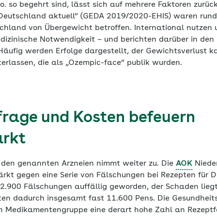
 so begehrt sind, lässt sich auf mehrere Faktoren zurüc
 Deutschland aktuell“ (GEDA 2019/2020-EHIS) waren rund
hland von Übergewicht betroffen. International nutzen u
zinische Notwendigkeit – und berichten darüber in den
Häufig werden Erfolge dargestellt, der Gewichtsverlust 
nterlassen, die als „Ozempic-face“ publik wurden.
rage und Kosten befeuern
rkt
 den genannten Arzneien nimmt weiter zu. Die
AOK
Nieder
rkt gegen eine Serie von Fälschungen bei Rezepten für
 2.900 Fälschungen auffällig geworden, der Schaden liegt 
gten dadurch insgesamt fast 11.600 Pens. Die Gesundheit
n Medikamentengruppe eine derart hohe Zahl an Rezeptf