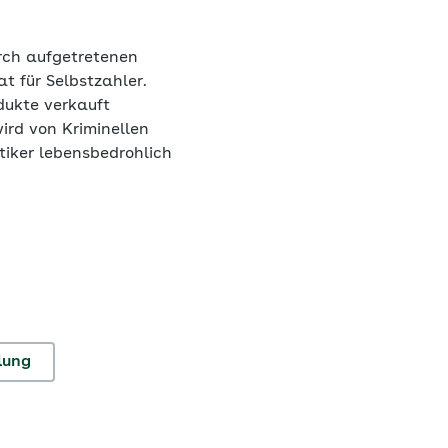
rch aufgetretenen
t für Selbstzahler.
dukte verkauft
wird von Kriminellen
iker lebensbedrohlich
lung