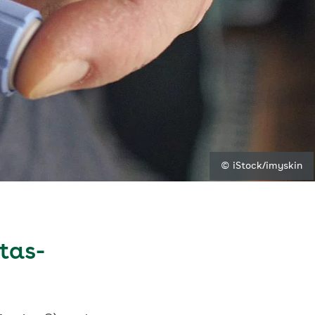
© iStock/imyskin
tas-